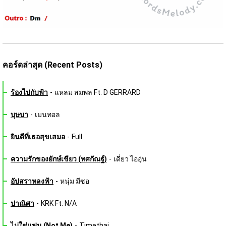
คอร์ดล่าสุด (Recent Posts)
ร้องไปกับฟ้า
-
แหลม สมพล Ft. D GERRARD
บุษบา
-
เมนทอล
ยินดีที่เธอสุขเสมอ
-
Full
ความรักของยักษ์เขียว (ทศกัณฐ์)
-
เดี่ยว ไออุ่น
อัปสราหลงฟ้า
-
หนุ่ม มีซอ
ปาณิศา
-
KRK Ft. N/A
ไม่ใช่แฟน (Not Me)
-
Timethai