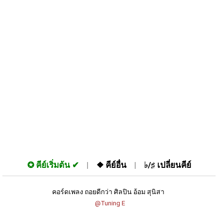
✪
คีย์เริ่มต้น
❖
คีย์อื่น
♭/♯
เปลี่ยนคีย์
คอร์ดเพลง ถอยดีกว่า ศิลปิน อ้อม สุนิสา 
 @Tuning E