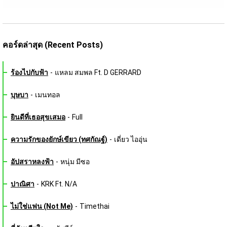
คอร์ดล่าสุด (Recent Posts)
ร้องไปกับฟ้า
-
แหลม สมพล Ft. D GERRARD
บุษบา
-
เมนทอล
ยินดีที่เธอสุขเสมอ
-
Full
ความรักของยักษ์เขียว (ทศกัณฐ์)
-
เดี่ยว ไออุ่น
อัปสราหลงฟ้า
-
หนุ่ม มีซอ
ปาณิศา
-
KRK Ft. N/A
ไม่ใช่แฟน (Not Me)
-
Timethai