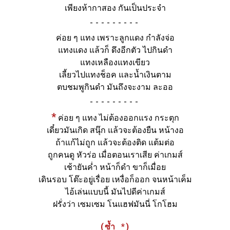
เพียงห้ากาสอง กันเป็นประจำ
-
ค่อย ๆ แทง เพราะลูกแดง กำลังจ่อ
แทงแดง แล้วก็ ดึงอีกตัว ไปกินดำ
แทงเหลืองแทงเขียว
เลี้ยวไปแทงช็อค และน้ำเงินตาม
ตบชมพูกินดำ มันถึงจะงาม ละออ
-
*
ค่อย ๆ แทง ไม่ต้องออกแรง กระตุก
เดี๋ยวมันเกิด สนุ๊ก แล้วจะต้องยืน หน้างอ
ถ้าแก้ไม่ถูก แล้วจะต้องติด แต้มต่อ
ถูกคนดู หัวร่อ เมื่อตอนเราเสีย ค่าเกมส์
เช้ายันค่ำ หน้าก็ดำ ขาก็เมื่อย
เดินรอบ โต๊ะอยู่เรื่อย เหงื่อก็ออก จนหน้าเค็ม
ไอ้เล่นแบบนี้ มันไปดีค่าเกมส์
ฝรั่งว่า เซมเซม โนแฮฟมันนี่ โกโฮม
(ซ้ำ *)