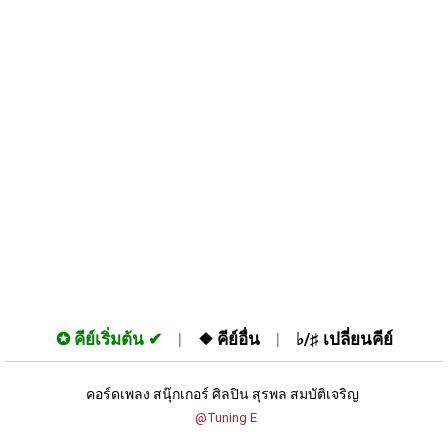
✪
คีย์เริ่มต้น
❖
คีย์อื่น
♭/♯
เปลี่ยนคีย์
คอร์ดเพลง สนุ๊กเกอร์ ศิลปิน สุรพล สมบัติเจริญ 
 @Tuning E