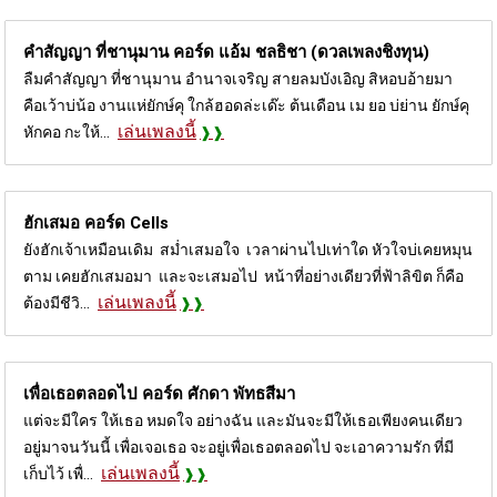
คำสัญญา ที่ชานุมาน คอร์ด
แอ้ม ชลธิชา (ดวลเพลงชิงทุน)
ลืมคำสัญญา ที่ชานุมาน อำนาจเจริญ สายลมบังเอิญ สิหอบอ้ายมา
คือเว้าบ่น้อ งานแห่ยักษ์คุ ใกล้ฮอดล่ะเด๊ะ ต้นเดือน เม ยอ บ่ย่าน ยักษ์คุ
เล่นเพลงนี้
หักคอ กะให้...
ฮักเสมอ คอร์ด
Cells
ยังฮักเจ้าเหมือนเดิม สม่ำเสมอใจ เวลาผ่านไปเท่าใด หัวใจบ่เคยหมุน
ตาม เคยฮักเสมอมา และจะเสมอไป หน้าที่อย่างเดียวที่ฟ้าลิขิต ก็คือ
เล่นเพลงนี้
ต้องมีชีวิ...
เพื่อเธอตลอดไป คอร์ด
ศักดา พัทธสีมา
แต่จะมีใคร ให้เธอ หมดใจ อย่างฉัน และมันจะมีให้เธอเพียงคนเดียว
อยู่มาจนวันนี้ เพื่อเจอเธอ จะอยู่เพื่อเธอตลอดไป จะเอาความรัก ที่มี
เล่นเพลงนี้
เก็บไว้ เพื่...