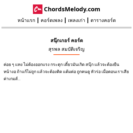
ChordsMelody.com
หน้าแรก
คอร์ดเพลง
เพลงเก่า
ตารางคอร์ด
สนุ๊กเกอร์ คอร์ด
สุรพล สมบัติเจริญ
ค่อย ๆ แทง ไม่ต้องออกแรง กระตุก เดี๋ยวมันเกิด สนุ๊ก แล้วจะต้องยืน
หน้างอ ถ้าแก้ไม่ถูก แล้วจะต้องติด แต้มต่อ ถูกคนดู หัวร่อ เมื่อตอนเราเสีย
ค่าเกมส์...