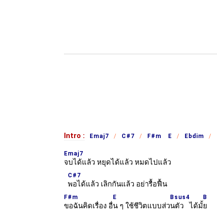
Intro :
Emaj7
C#7
F#m E
Ebdim
Emaj7
จบได้แล้ว หยุดได้แล้ว หมดไปแล้ว
C#7
พอได้แล้ว เลิกกันแล้ว อย่ารื้อฟื้น
F#m
E
Bsus4
B
ขอฉันคิดเรื่อง อื่
น ๆ ใช้ชีวิตแบบส่ว
นตัว ได้มั้
ย