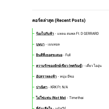
คอร์ดล่าสุด (Recent Posts)
ร้องไปกับฟ้า
-
แหลม สมพล Ft. D GERRARD
บุษบา
-
เมนทอล
ยินดีที่เธอสุขเสมอ
-
Full
ความรักของยักษ์เขียว (ทศกัณฐ์)
-
เดี่ยว ไออุ่น
อัปสราหลงฟ้า
-
หนุ่ม มีซอ
ปาณิศา
-
KRK Ft. N/A
ไม่ใช่แฟน (Not Me)
-
Timethai
ที่ฉันเสียใจ
-
มนัสวีร์