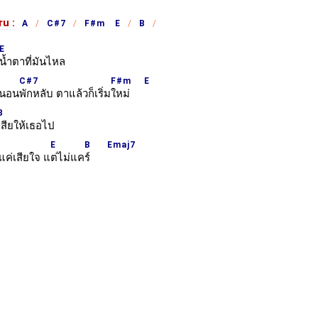
ru :
A
C#7
F#m E
B
E
น้ำตาที่มันไหล
C#7
F#m
E
นอน
พักหลับ ตาแล้วก็เริ่ม
ใหม่
B
เสียให้เธอไป
E
B
Emaj7
ค่เสียใจ แ
ต่ไม่แค
ร์