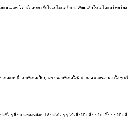
ียใจแต่ไม่แคร์, คอร์ดเพลง เสียใจแต่ไม่แคร์ ของ Waii, เสียใจแต่ไม่แคร์ คอร์ดง่
แบบนี้ แบบที่เธอเป็นทุกตรง ชอบที่เธอใจดี น่ากอด และชอบเอาใจ ทุกเรื่อ
โปะชึ้ง ๆ ฉึ่ง ขอเพลงหยังกะได้ ปะโล้ง ๆ ๆ โป้งฉึ่งโป๊ะ ฉึ่ง ๆ โปะชึ้ง ๆ ๆ โป๊ะ ฉึ่ง