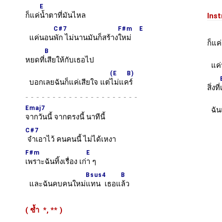
E
ก็แค่
น้ำตาที่มันไหล
Inst
C#7
F#m
E
แค่นอน
พัก ไม่นานมันก็สร้าง
ใหม่
ก็แค่
B
หยดที่
เสียให้กับเธอไป
แค่
(E B)
บอกเลยฉันก็แค่เสียใจ แต่
ไม่แคร์
สิ่งที่
-
Emaj7
ฉันแ
จากวันนี้ จากตรงนี้ นาทีนี้
C#7
จำเอาไว้ คนคนนี้ ไม่ได้เหงา
F#m
E
เพราะฉันทิ้งเรื่อง เก่
า ๆ
Bsus4
B
และฉันคบคนใหม่
แทน เธอแ
ล้ว
( ซ้ำ
*,
**
)