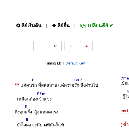
✪
คีย์เริ่มต้น
❖
คีย์อื่น
♭/♯
เปลี่ยนคีย์
R
A
Tuning Eb
Default Key
Cma
E
C#7
เมื่
**
แค่คน
รัก ที่หล่นหาย แค่ความ
รัก นึงผ่านไป
F#m
รู้ไ
เหมือนต้อง
เข้าแข่ง
E
Inst
ถึงทุก
ครั้ง สู้จนหมดแรง
B
( ซ้
ยังไง
คง จะมีบางทีมันก็แพ้