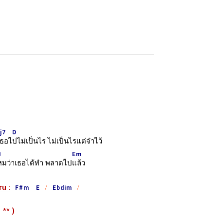
j7
D
อเธอไ
ปไม่เป็นไร ไม่เป็นไรแต่จำไว้
B
Em
หมว่าเธอได้ทำ พลาดไป
แล้ว
ru :
F#m E
Ebdim
ำ
**
)