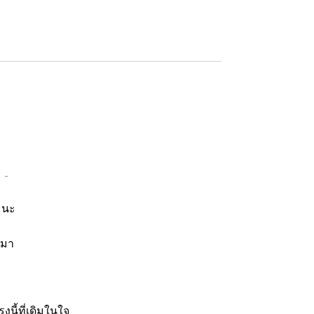
. นะ
. มา
ตรงนี้ที่เดิมในใจ