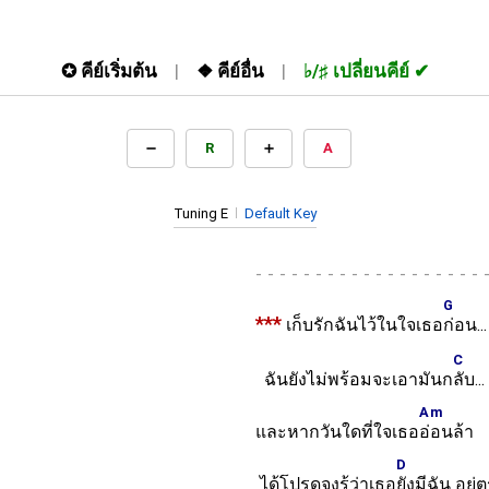
✪
คีย์เริ่มต้น
❖
คีย์อื่น
♭/♯
เปลี่ยนคีย์
R
A
Tuning E
Default Key
-
G
***
เก็บรักฉันไว้ในใจเธอ
ก่อน..
C
ฉันยังไม่พร้อมจะเอามันก
ลับ..
Am
และหากวันใดที่ใจเธอ
อ่อนล้า
D
ได้โปรดจงรู้ว่าเธอ
ยังมีฉัน อยู่