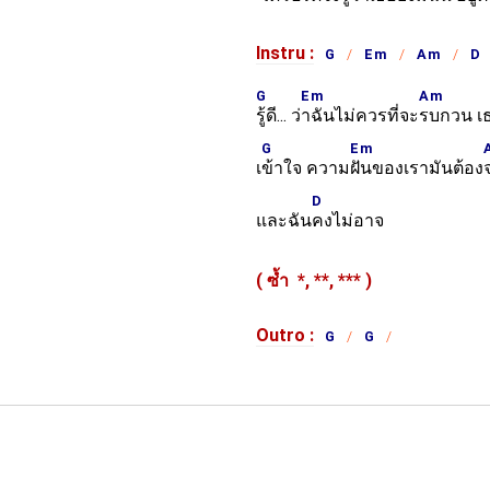
Instru :
G
Em
Am
D
G
Em
Am
รู้ดี... ว่
าฉันไม่ควรที่จะ
รบกวน เ
G
Em
เ
ข้าใจ ความ
ฝันของเรามันต้อง
D
และฉัน
คงไม่อาจ
( ซ้ำ
*,
**,
***
)
Outro :
G
G