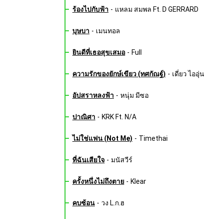
ร้องไปกับฟ้า
-
แหลม สมพล Ft. D GERRARD
บุษบา
-
เมนทอล
ยินดีที่เธอสุขเสมอ
-
Full
ความรักของยักษ์เขียว (ทศกัณฐ์)
-
เดี่ยว ไออุ่น
อัปสราหลงฟ้า
-
หนุ่ม มีซอ
ปาณิศา
-
KRK Ft. N/A
ไม่ใช่แฟน (Not Me)
-
Timethai
ที่ฉันเสียใจ
-
มนัสวีร์
ครั้งหนึ่งไม่ถึงตาย
-
Klear
คบซ้อน
-
วง L.ก.ฮ