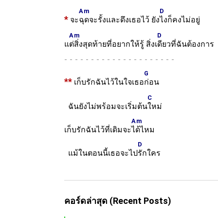
Am
D
*
จะ
ฉุดจะรั้งและดึงเธอไว้ ยัง
ไงก็คงไม่อยู่
Am
D
แ
ต่สิ่งสุดท้ายที่อยากให้รู้ สิ่งเ
ดียวที่ฉันต้องการ
-
G
**
เก็บรักฉันไว้ในใจเธอ
ก่อน
C
ฉันยังไม่พร้อมจะเริ่มต้น
ใหม่
Am
เก็บรักฉันไว้ที่เดิมจะ
ได้ไหม
D
แม้ในตอนนี้เธอจะไป
รักใคร
คอร์ดล่าสุด (Recent Posts)