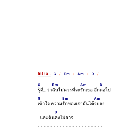
Intro :
G
Em
Am
D
G
Em
Am
D
รู้ดี... ว่า
ฉันไม่ควรที่จะ
รักเธอ อีก
ต่อไป
G
Em
Am
เข้าใจ ความ
รักของเรามันได้
จบลง
D
และฉัน
คงไม่อาจ
-