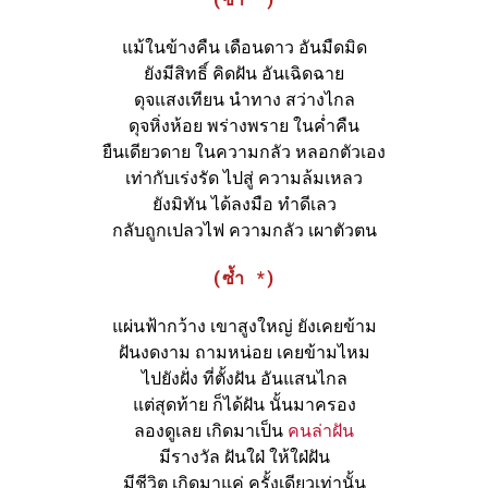
แม้ในข้างคืน เดือนดาว อันมืดมิด
ยังมีสิทธิ์ คิดฝัน อันเฉิดฉาย
ดุจแสงเทียน นำทาง สว่างไกล
ดุจหิ่งห้อย พร่างพราย ในค่ำคืน
ยืนเดียวดาย ในความกลัว หลอกตัวเอง
เท่ากับเร่งรัด ไปสู่ ความล้มเหลว
ยังมิทัน ได้ลงมือ ทำดีเลว
กลับถูกเปลวไฟ ความกลัว เผาตัวตน
(ซ้ำ *)
แผ่นฟ้ากว้าง เขาสูงใหญ่ ยังเคยข้าม
ฝันงดงาม ถามหน่อย เคยข้ามไหม
ไปยังฝั่ง ที่ตั้งฝัน อันแสนไกล
แต่สุดท้าย ก็ได้ฝัน นั้นมาครอง
ลองดูเลย เกิดมาเป็น
คนล่าฝัน
มีรางวัล ฝันใฝ่ ให้ใฝ่ฝัน
มีชีวิต เกิดมาแค่ ครั้งเดียวเท่านั้น