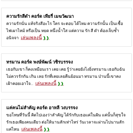
ความรักสีดำ คอร์ด
เทียรี่ เมฆวัฒนา
ความรักนั่น แท้จริงสีอะไร ใคร จะตอบ ได้ไหม ความรักนั้น เป็นเชื้อ
ไฟเผาไหม้ หรือเป็น หยด หนึ่งน้ำใส แต่ความ รัก สี ดำ ต้องเจ็บช้ำ
เล่นเพลงนี้
อนิจจา
ทรมาน คอร์ด
พงษ์พัฒน์ วชิรบรรจง
เธอกับเขา ก็คงเหมือนเรา เคย เคย รู้ว่าเคยยังไงยิ่งทรมาน เธอกับฉัน
ไม่ควรรักกัน เกิน เลย รักที่เคยเลยคืนย้อนมา ทรมาน ป่านนี้เขาคง
เล่นเพลงนี้
เฝ้าคอยเอาใจ...
แค่คนไม่สำคัญ คอร์ด
อาหลี วงบรรจง
ขอโทษที่วันนี้ คิดไปเองว่าสำคัญ ได้รักกับเธอแค่ในฝัน แค่นั้นก็สุขใจ
รักเธอเพียงคนเดียว ต่อให้นานสักเท่าไหร่ วันเวลาจะผ่านไปนานสัก
เล่นเพลงนี้
แค่ไหน