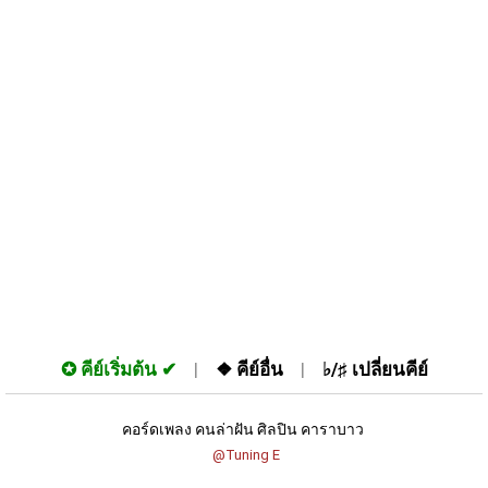
✪
คีย์เริ่มต้น
❖
คีย์อื่น
♭/♯
เปลี่ยนคีย์
คอร์ดเพลง คนล่าฝัน ศิลปิน คาราบาว 
 @Tuning E