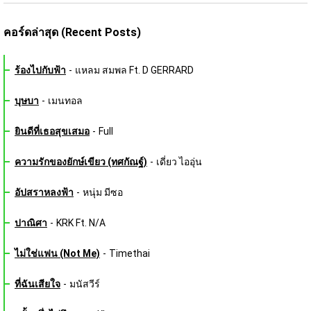
คอร์ดล่าสุด (Recent Posts)
ร้องไปกับฟ้า
-
แหลม สมพล Ft. D GERRARD
บุษบา
-
เมนทอล
ยินดีที่เธอสุขเสมอ
-
Full
ความรักของยักษ์เขียว (ทศกัณฐ์)
-
เดี่ยว ไออุ่น
อัปสราหลงฟ้า
-
หนุ่ม มีซอ
ปาณิศา
-
KRK Ft. N/A
ไม่ใช่แฟน (Not Me)
-
Timethai
ที่ฉันเสียใจ
-
มนัสวีร์