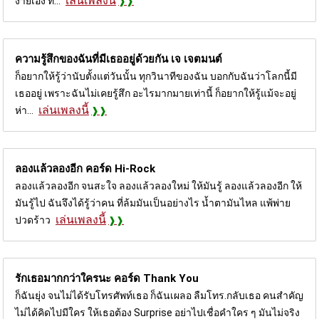
เล่นเพลงนี้
ง่ายเอง ท...
ความรู้สึกของฉันที่มีเธออยู่ด้วยกัน
เจ เจตมนต์
ก็อยากให้รู้ว่านับตั้งแต่วันนั้น ทุกวินาทีของฉัน บอกกับฉันว่าโลกนี้มี
เธออยู่ เพราะฉันไม่เคยรู้สึก อะไรมากมายเท่านี้ ก็อยากให้รู้แม้จะอยู่
เล่นเพลงนี้
ห่า...
ลองแล้วลองอีก คอร์ด
Hi-Rock
ลองแล้วลองอีก จนสะใจ ลองแล้วลองใหม่ ให้มันรู้ ลองแล้วลองอีก ให้
มันรู้ไป ฉันจึงได้รู้ว่าคน ที่ล้มมันเป็นอย่างไร น้ำตามันไหล แพ้พ่าย
เล่นเพลงนี้
ปวดร้าว
รักเธอมากกว่าใครนะ คอร์ด
Thank You
ก็ฉันยุ่ง จนไม่ได้รับโทรศัพท์เธอ ก็ฉันเผลอ ลืมโทร.กลับเธอ คนสำคัญ
ไม่ได้คิดไปมีใคร ให้เธอต้อง Surprise อย่าไปเชื่อคำใคร ๆ มันไม่จริง