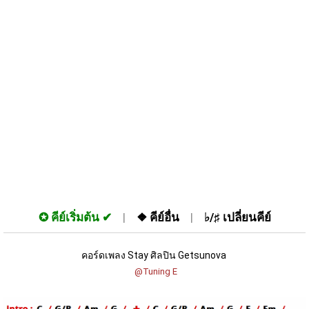
✪
คีย์เริ่มต้น
❖
คีย์อื่น
♭/♯
เปลี่ยนคีย์
คอร์ดเพลง Stay ศิลปิน Getsunova 
 @Tuning E