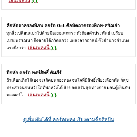
เล่นเพลงนี้
คือหัตถาครองพิภพ คอร์ด
Ost.คือหัตถาครองพิภพ-ศรัณย่า
ทุกสิ่งเปลี่ยนแปรไปด้วยมือเธอเสกสรร ดังถ้อยคำประพันธ์ เปรียบ
เปรยพรรณนา ถึงชายได้กวัดแกว่ง แผลงจากอาสน์ ซึ่งอำนาจกำแหง
เล่นเพลงนี้
แรงยิ่งกว่า
ปีกหัก คอร์ด
พงษ์สิทธิ์ คัมภีร์
ถ้าเลือกเกิดได้เอง จะเกิดบนกองทอง จนใจที่มีสิทธิ์เพียงเลือกทัน ก็สุข
ประสาจนจนหวังใดที่พอหวังได้ สิ่งของเสริมสุขทางกาย ผ่อนตู้เย็นกับ
เล่นเพลงนี้
มอเตอร์ไ...
ดูเพิ่มเติมได้ที่ คอร์ดเพลง เรียงตามชื่อศิลปิน