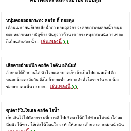
หนุ่มดอยลอยกระทง คอร์ด
ตี๋ ดอยตุง
เดือนเมษายน ก็เกยเสียน้ำตา พอพฤศจิกา จะลอยกระทงล่องน้ำ หนุ่ม
ดอยหงอยเหงา บ่มีคู่ข้าง หันกู่จาวบ้าน เขากระหนุงกระหนิง วาเพ ละ
เล่นเพลงนี้
ก็เดือนสิบสอง น้ำ...
เสียดายอ้ายบ่ปึก คอร์ด
ไอดิน อภินันท์
อ้ายบ่อได้ปึกปานได๋ หัวใจกะเลยบาดเจ็บ ถ้าเป็นไปตามสเต็ป อีก
หน่อยน้องคงถิ่มกัน จั่งได๋อ้ายกะช้ำ เพราะคำตั๋วใจรายวัน หากน้อง
เล่นเพลงนี้
ชอบเขาคนนั้น กะบอก...
ซุปตาร์ในใจเธอ คอร์ด
ไอน้ำ
เก็บเงินไว้ไปศัลยกรรมที่เกาหลี ไปกรีดตาให้ตี่ ไปทำเมโสหน้าใส จะ
ฉีดผิว ให้ขาว ให้เด้งให้โดนใจ จะทำให้เธอละล๊าย ละลายต่อหน้าฉัน