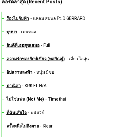
คอร์ดล่าสุด (Recent Posts)
ร้องไปกับฟ้า
-
แหลม สมพล Ft. D GERRARD
บุษบา
-
เมนทอล
ยินดีที่เธอสุขเสมอ
-
Full
ความรักของยักษ์เขียว (ทศกัณฐ์)
-
เดี่ยว ไออุ่น
อัปสราหลงฟ้า
-
หนุ่ม มีซอ
ปาณิศา
-
KRK Ft. N/A
ไม่ใช่แฟน (Not Me)
-
Timethai
ที่ฉันเสียใจ
-
มนัสวีร์
ครั้งหนึ่งไม่ถึงตาย
-
Klear