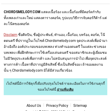
CHORDSMELODY.COM
แสดงเนื้อร้อง และเนื้อร้องที่มีคอร์ดกำกับ
ทั้งเพลงเก่าและใหม่ แสดงตารางคอร์ด, รูปแบบวิธีการจับคอร์กีต้าร์ แต่
ละโน๊ตของคอร์ด
Disclaim
ชื่อศิลปิน, ชื่อผู้ประพันธ์, ทำนอง, เนื้อร้อง, บทร้อง, คอร์ด, โน๊
ตดนตรี ที่ปรากฎในเว็บไชต์ Chordsmelody.com จุดประสงค์เพื่อนำมา
อ้างอิงถึง องค์ประกอบของบทเพลง ท่วงทำนองดนตรี ในแต่ละช่วงของ
บทเพลง เพื่อฝึกทักษะการใช้เครื่องเล่นดนตรี ของสมาชิกและผู้เยี่ยมชม
ไม่มีวัตถุประสงค์เพื่อการค้า และไม่สนับสนุนการนำไป เพื่อจุดประสงค์
ทางการค้า เนื้อหาที่ปรากฎมีลิขสิทธิ์ ซื่งเป็นสิทธิ์ของ เจ้าของผลงาน
นั้น ๆ Chordsmelody.com มิได้มีส่วนเกี่ยวข้อง.
เว็ปไซต์นี้มีการใช้คุกกี้เพื่อปรับปรุงเว็บไซต์
รายละเอียดในการใช้งานคุกกี้
ของเว็บไซต์นี้
อ่านเพิ่มเติม
About U
s
Privacy Policy
Sitemap