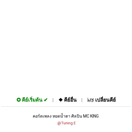
✪
คีย์เริ่มต้น
❖
คีย์อื่น
♭/♯
เปลี่ยนคีย์
คอร์ดเพลง หยดน้ำตา ศิลปิน MC KING 
 @Tuning E