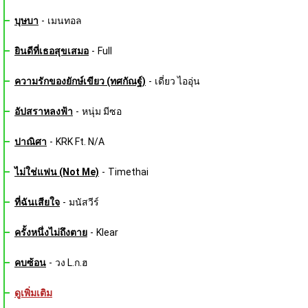
บุษบา
-
เมนทอล
ยินดีที่เธอสุขเสมอ
-
Full
ความรักของยักษ์เขียว (ทศกัณฐ์)
-
เดี่ยว ไออุ่น
อัปสราหลงฟ้า
-
หนุ่ม มีซอ
ปาณิศา
-
KRK Ft. N/A
ไม่ใช่แฟน (Not Me)
-
Timethai
ที่ฉันเสียใจ
-
มนัสวีร์
ครั้งหนึ่งไม่ถึงตาย
-
Klear
คบซ้อน
-
วง L.ก.ฮ
ดูเพิ่มเติม