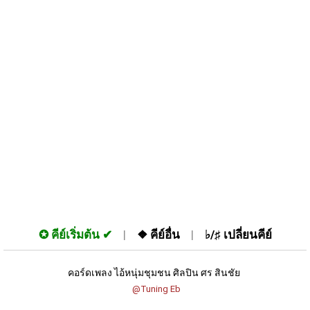
✪
คีย์เริ่มต้น
❖
คีย์อื่น
♭/♯
เปลี่ยนคีย์
คอร์ดเพลง ไอ้หนุ่มชุมชน ศิลปิน ศร สินชัย 
 @Tuning Eb