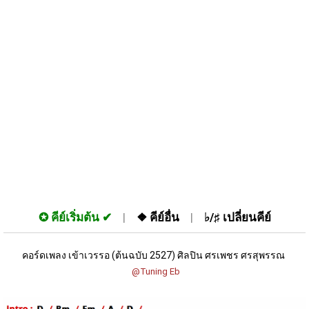
✪
คีย์เริ่มต้น
❖
คีย์อื่น
♭/♯
เปลี่ยนคีย์
คอร์ดเพลง เข้าเวรรอ (ต้นฉบับ 2527) ศิลปิน ศรเพชร ศรสุพรรณ 
 @Tuning Eb