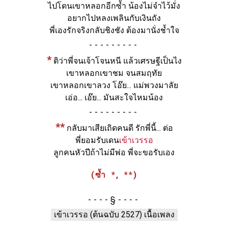
ไปโดนเขาหลอกอีกซ้ำ น้องไม่จำไว้มั่ง
อยากไปหลงเพลินกับเงินถัง
พี่เองรักจริงกลับชิงชัง ต้องมานั่งช้ำใจ
-
*
ติว่าพี่จนเจ้าโจนหนี แล้วเศรษฐีเป็นไง
เขาหลอกเขาชม จนสมฤทัย
เขาหลอกเขาลวง โอ๊ย... แม่พวงมาลัย
เอ่อ... เอ๊ย... มันสะใจไหมน้อง
-
**
กลับมาเสียเถิดคนดี รักพี่นี้... ต่อ
พี่ยอมรับเดน
เข้าเวรรอ
ลูกคนหัวปีถ้าไม่มีพ่อ พี่จะขอรับเอง
(ซ้ำ *, **)
§
เข้าเวรรอ (ต้นฉบับ 2527) เนื้อเพลง