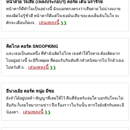
หน้าสวย ใจเสีย (เพลงประกอบฯ) คอร์ด
เต้น นรารักษ์
หน้าตาก็ดีทำไมเป็นอย่างนี้ ฉันบอกตรงตรงว่าเสียดาย ไม่น่างมงาย
หลงผิดไม่รู้ชั่วดี หน้าตาก็ดีแต่ใจเธอมันเสีย ขยะคงเต็มล้นในใจ จะ
เล่นเพลงนี้
ตักจะเตือนก็คงจ...
คิดไกล คอร์ด
SNOOPKING
และเธอเป็นคนหนึ่ง ที่ทำฉันคิดไปไกล เธอทำให้ใจหาย ต้องคิดมาก
ไปอยู่อย่างนี้ จะมีกี่เหตุผล ที่ตอบรับกันทันที กลัวสนิทมากไป ก็กลัวเธอ
เล่นเพลงนี้
ไม่หวังดี ถ...
อีนางเอ้ย คอร์ด
หนุ่ม มีซอ
ยังจำได้อยู่บ่หล้า สัญญาที่เคยให้ไว้ คืนที่จันทร์แจ่มใส บอกกับใจจะไม่
ลืมกัน ก็เลยโทมาถามข่าว ถึงเรื่องราวในวันนั้น หากใจยังฮักกันหละอี
เล่นเพลงนี้
น้องตา...