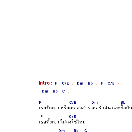
Intro :
F C/E
Dm Bb
F C/E
Dm Bb C
F
C/E
Dm
Bb
เธอรักเขา หรือ
เธอสงสาร
เธอรักฉัน และ
ยื้อกั
F
C/E
เ
ธอทิ้งเขา ไม่ล
งใช่ไหม
Dm
Bb
C