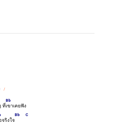
C
Bb
ที่
เขาเคยฟัง
m
Bb
C
อจริงใจ