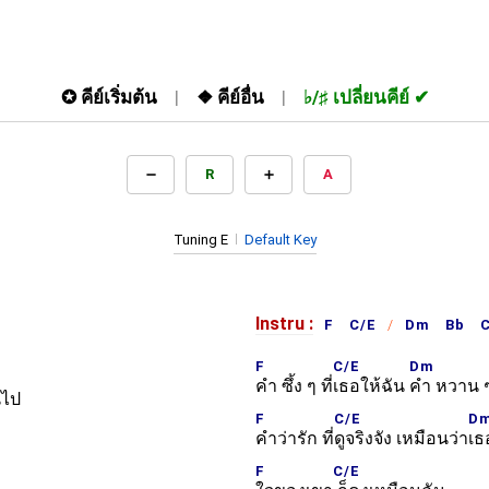
✪
คีย์เริ่มต้น
❖
คีย์อื่น
♭/♯
เปลี่ยนคีย์
R
A
Tuning E
Default Key
Instru :
F C/E
Dm Bb 
F
C/E
Dm
คำ ซึ้ง ๆ ที่
เธอให้ฉัน
คำ หวาน ๆ 
นไป
F
C/E
D
คำว่ารัก ที่
ดูจริงจัง เหมือนว่า
เธ
F
C/E