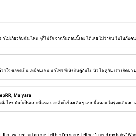
็ไม่เกี่ยวกับฉัน ไหน ๆก็ไม่รัก จากกันตอนนี้เลย ได้เลย ไม่ว่ากัน รีบไปกับคน
ยใจ ขอจงเป็น เหมือนเช่น นกไพร ที่เหิรบินคู่กันไป หัว ใจ คู่กัน เรา เกิดมา ผูก
epRR, Maiyara
มื่อไหร่ มันก็เป็นแบบนี้แหละ จะลืมก็เรื่องเดิม ๆ แบบนี้แหละ ไม่รู้จะเดินอย่า
h
 that walked out on me, tell her I'm sorry tell her "I need my baby" Won't 