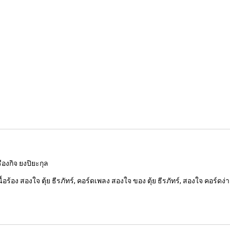
ืองกิจ ยงปิยะกุล
้อร้อง สองใจ ตุ้ย ธีรภัทร์, คอร์ดเพลง สองใจ ของ ตุ้ย ธีรภัทร์, สองใจ คอร์ดง่า