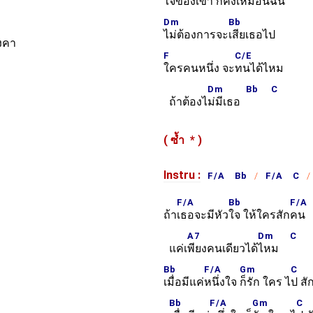
ใจของเขา
ก็คงเหมือนฉัน
Dm
Bb
ไม่ต้องการจะ
เสียเธอไป
ังคา
F
C/E
ใครคนหนึ่ง จะ
ทนได้ไหม
Dm
Bb
C
ถ้าต้องไ
ม่มีเธอ
( ซ้ำ
*
)
Instru :
F/A Bb
F/A C
F/A
Bb
F/A
ถ้า
เธอจะมีหัว
ใจ ให้ใครสัก
คน
A7
Dm
C
แค่เ
พียงคนเดียวได้
ไหม
Bb
F/A
Gm
C
เมื่อมีแค่
หนึ่งใจ
ก็รัก ใคร ไ
ป สั
Bb
F/A
Gm
C