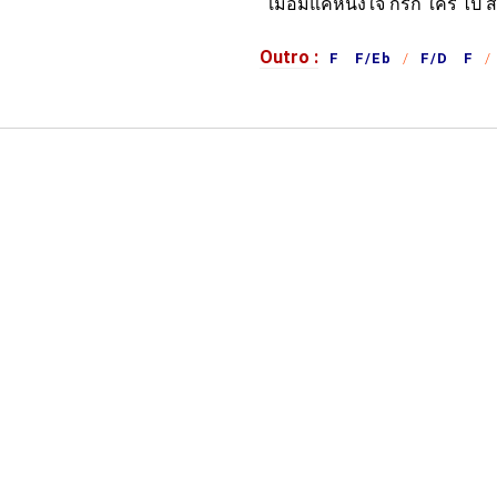
เมื่อมีแค่
หนึ่งใจ ก็
รัก ใคร ไ
ป ส
Outro :
F F/Eb
F/D F