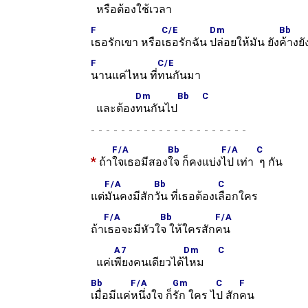
หรือต้อง
ใช้เวลา
F
C/E
Dm
Bb
เธอรักเขา หรือ
เธอรักฉัน
ปล่อยให้มัน ยัง
ค้างย
F
C/E
นานแค่ไหน ที่
ทนกันมา
Dm
Bb
C
และต้อง
ทนกันไป
-
F/A
Bb
F/A
C
*
ถ้า
ใจเธอมีสอง
ใจ ก็คงแบ่ง
ไป เท่า
ๆ กัน
F/A
Bb
C
แต่
มันคงมีสัก
วัน ที่เธอต้องเ
ลือกใคร
F/A
Bb
F/A
ถ้า
เธอจะมีหัวใ
จ ให้ใครสัก
คน
A7
Dm
C
แค่เ
พียงคนเดียวได้
ไหม
Bb
F/A
Gm
C
F
เมื่อมีแค่
หนึ่งใจ ก็
รัก ใคร ไ
ป สัก
คน