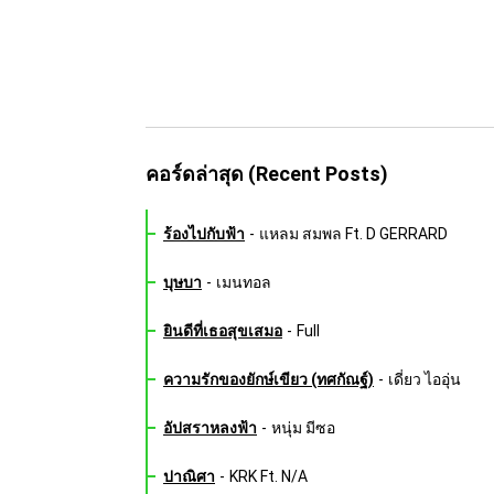
คอร์ดล่าสุด (Recent Posts)
ร้องไปกับฟ้า
-
แหลม สมพล Ft. D GERRARD
บุษบา
-
เมนทอล
ยินดีที่เธอสุขเสมอ
-
Full
ความรักของยักษ์เขียว (ทศกัณฐ์)
-
เดี่ยว ไออุ่น
อัปสราหลงฟ้า
-
หนุ่ม มีซอ
ปาณิศา
-
KRK Ft. N/A