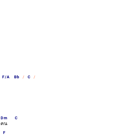
F/A Bb
C
Dm
C
ก
คน
F