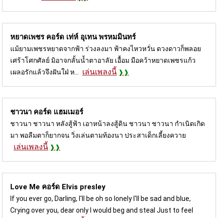
หยาดเพชร คอร์ด
เท่ห์ อุเทน พรหมมินทร์
แม้ยามเพชรหยาดจากฟ้า ร่วงลงมา ฟ้าคงไหวหวั่น ดวงดาวก็พลอย
เศร้าโศกศัลย์ มิอาจกลั้นน้ำตาอาลัย เอื้อม มือคว้าหยาดเพชรแก้ว
เล่นเพลงนี้
เผลอรักแล้วจึงฝันใฝ่ ห...
ชาวนา คอร์ด
แฮมเมอร์
ชาวนา ชาวนา หลังสู้ฟ้า เอาหน้าลงสู้ดิน ชาวนา ชาวนา กำเนิดเกิด
มา พอลืมตาก็ยากจน วิ่งเล่นตามท้องนา ประสาเด็กเลี้ยงควาย
เล่นเพลงนี้
Love Me คอร์ด
Elvis presley
If you ever go, Darling, I'll be oh so lonely I'll be sad and blue,
Crying over you, dear only I would beg and steal Just to feel