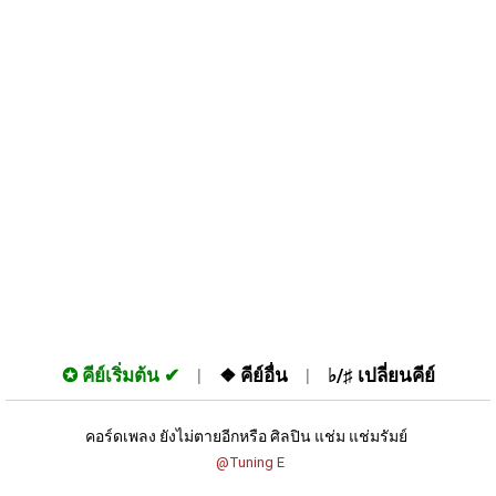
✪
คีย์เริ่มต้น
❖
คีย์อื่น
♭/♯
เปลี่ยนคีย์
คอร์ดเพลง ยังไม่ตายอีกหรือ ศิลปิน แช่ม แช่มรัมย์ 
 @Tuning E