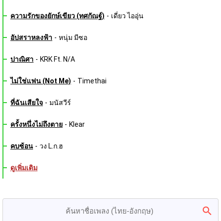
ความรักของยักษ์เขียว (ทศกัณฐ์)
-
เดี่ยว ไออุ่น
อัปสราหลงฟ้า
-
หนุ่ม มีซอ
ปาณิศา
-
KRK Ft. N/A
ไม่ใช่แฟน (Not Me)
-
Timethai
ที่ฉันเสียใจ
-
มนัสวีร์
ครั้งหนึ่งไม่ถึงตาย
-
Klear
คบซ้อน
-
วง L.ก.ฮ
ดูเพิ่มเติม