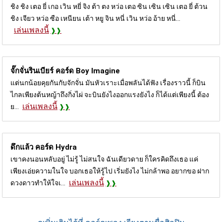
ชิง ชิง เตอ ยี่ เกอ เวิน หยี่ จิง ต้า ตง หว่อ เตอ ซิน เซิน เซิน เตอ ยี่ ต้วน
ชิง เจียว หว่อ ซือ เหนียน เต้า หยู จิน หนี่ เวิน หว่อ อ้าย หนี่...
เล่นเพลงนี้
จั๊กจั่นรินเบียร์ คอร์ด
Boy Imagine
แต่นกน้อยคุยกันกับจักจั่น มันหัวเราะเมื่อพลันได้ฟัง เรื่องราวนี้ ก็บิน
ไกลเพียงต้นหญ้าถึงกิ่งไผ่ จะบินยังไงออกแรงยังไง ก็ได้แต่เพียงนี้ ต้อง
เล่นเพลงนี้
ย...
ดึกแล้ว คอร์ด
Hydra
เขาคงนอนหลับอยู่ ไม่รู้ ไม่สนใจ ฉันเดียวดาย ก็ใครคิดถึงเธอ แค่
เพียงเอ่ยความในใจ บอกเธอให้รู้ไป เริ่มยังไง ไม่กล้าพอ อยากขอ ฝาก
เล่นเพลงนี้
ดวงดาวทำให้ใจเ...