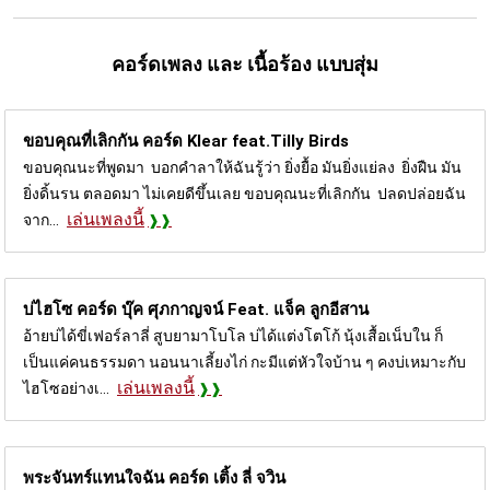
คอร์ดเพลง และ เนื้อร้อง แบบสุ่ม
ขอบคุณที่เลิกกัน คอร์ด
Klear feat.Tilly Birds
ขอบคุณนะที่พูดมา บอกคำลาให้ฉันรู้ว่า ยิ่งยื้อ มันยิ่งแย่ลง ยิ่งฝืน มัน
ยิ่งดิ้นรน ตลอดมา ไม่เคยดีขึ้นเลย ขอบคุณนะที่เลิกกัน ปลดปล่อยฉัน
เล่นเพลงนี้
จาก...
บ่ไฮโซ คอร์ด
บุ๊ค ศุภกาญจน์ Feat. แจ็ค ลูกอีสาน
อ้ายบ่ได้ขี่เฟอร์ลาลี่ สูบยามาโบโล บ่ได้แต่งโตโก้ นุ้งเสื้อเน็บใน ก็
เป็นแค่คนธรรมดา นอนนาเลี้ยงไก่ กะมีแต่หัวใจบ้าน ๆ คงบ่เหมาะกับ
เล่นเพลงนี้
ไฮโซอย่างเ...
พระจันทร์แทนใจฉัน คอร์ด
เติ้ง ลี่ จวิน