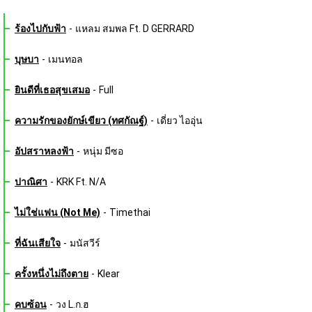
ร้องไปกับฟ้า
-
แหลม สมพล Ft. D GERRARD
บุษบา
-
เมนทอล
ยินดีที่เธอสุขเสมอ
-
Full
ความรักของยักษ์เขียว (ทศกัณฐ์)
-
เดี่ยว ไออุ่น
อัปสราหลงฟ้า
-
หนุ่ม มีซอ
ปาณิศา
-
KRK Ft. N/A
ไม่ใช่แฟน (Not Me)
-
Timethai
ที่ฉันเสียใจ
-
มนัสวีร์
ครั้งหนึ่งไม่ถึงตาย
-
Klear
คบซ้อน
-
วง L.ก.ฮ