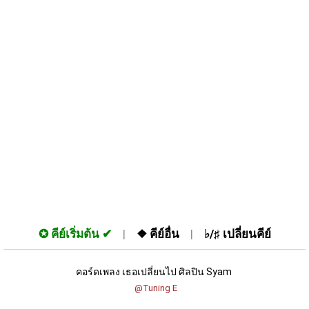
✪
คีย์เริ่มต้น
❖
คีย์อื่น
♭/♯
เปลี่ยนคีย์
คอร์ดเพลง เธอเปลี่ยนไป ศิลปิน Syam 
 @Tuning E