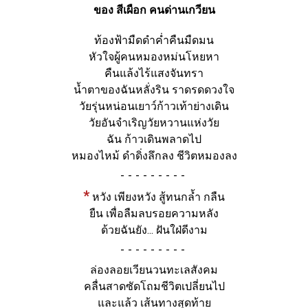
ของ สีเผือก คนด่านเกวียน
ท้องฟ้ามืดดำค่ำคืนมืดมน
หัวใจผู้คนหมองหม่นโหยหา
คืนแล้งไร้แสงจันทรา
น้ำตาของฉันหลั่งริน ราดรดดวงใจ
วัยรุ่นหน่อนเยาว์ก้าวเท้าย่างเดิน
วัยอันจำเริญวัยหวานแห่งวัย
ฉัน ก้าวเดินพลาดไป
หมองไหม้ ดำดิ่งลึกลง ชีวิตหมองลง
-
*
หวัง เพียงหวัง สู้ทนกล้ำ กลืน
ยืน เพื่อลืมลบรอยความหลัง
ด้วยฉันยัง... ฝันใฝ่ดีงาม
-
ล่องลอยเวียนวนทะเลสังคม
คลื่นสาดซัดโถมชีวิตเปลี่ยนไป
และแล้ว เส้นทางสุดท้าย