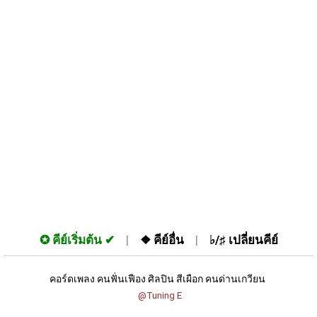
✪
คีย์เริ่มต้น
❖
คีย์อื่น
♭/♯
เปลี่ยนคีย์
คอร์ดเพลง คนฟั่นเฟือง ศิลปิน สีเผือก คนด่านเกวียน 
 @Tuning E