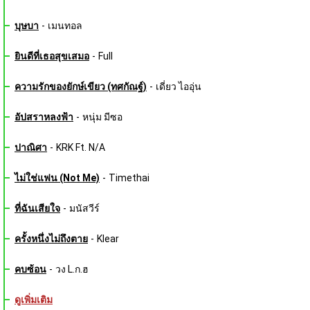
บุษบา
-
เมนทอล
ยินดีที่เธอสุขเสมอ
-
Full
ความรักของยักษ์เขียว (ทศกัณฐ์)
-
เดี่ยว ไออุ่น
อัปสราหลงฟ้า
-
หนุ่ม มีซอ
ปาณิศา
-
KRK Ft. N/A
ไม่ใช่แฟน (Not Me)
-
Timethai
ที่ฉันเสียใจ
-
มนัสวีร์
ครั้งหนึ่งไม่ถึงตาย
-
Klear
คบซ้อน
-
วง L.ก.ฮ
ดูเพิ่มเติม