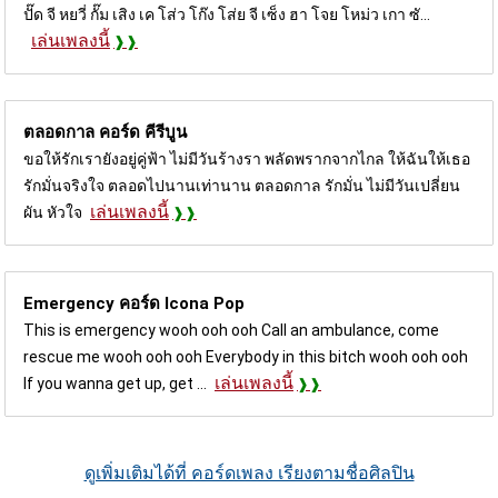
ปั๊ด จี หยวี่ กั๊ม เสิง เค โส่ว โก๊ง โส่ย จี เซ็ง ฮา โจย โหม่ว เกา ซั...
เล่นเพลงนี้
ตลอดกาล คอร์ด
คีรีบูน
ขอให้รักเรายังอยู่คู่ฟ้า ไม่มีวันร้างรา พลัดพรากจากไกล ให้ฉันให้เธอ
รักมั่นจริงใจ ตลอดไปนานเท่านาน ตลอดกาล รักมั่น ไม่มีวันเปลี่ยน
เล่นเพลงนี้
ผัน หัวใจ
Emergency คอร์ด
Icona Pop
This is emergency wooh ooh ooh Call an ambulance, come
rescue me wooh ooh ooh Everybody in this bitch wooh ooh ooh
เล่นเพลงนี้
If you wanna get up, get ...
ดูเพิ่มเติมได้ที่ คอร์ดเพลง เรียงตามชื่อศิลปิน