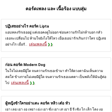
คอร์ดเพลง และ เนื้อร้อง แบบสุ่ม
ปฏิเสธอย่างไร คอร์ด
Lipta
แอบหลงรักเธออยู่ แต่เธอคงดูไม่ออก ซ่อนความรักไม่กล้าบอก กลัว
เธอจะเปลี่ยนไป ห้ามใจยังไงให้ไหว เมื่อเธอน่ารักเกินกว่าใคร ปฎิเสธ
เล่นเพลงนี้
อย่างไร เมื่อรั...
ก่อน คอร์ด
Modern Dog
ในใจไม่เคยมีผู้ใด จนความรักเธอเข้ามา ทำให้ดวงตาฉันเห็นความ
สดใส ข้างกายไม่เคยมีผู้ใด จนความรักเธอเมตตา เป็นพลังให้ฉันสู้ต่อ
เล่นเพลงนี้
ไป
ผู้หญิงข้าใครอย่าแตะ คอร์ด
หลิว เต๋อ หัว
เยา เลย เยา งอ เหยา เฉ่ง เยา ซั่ง เยา เส เยา ยี จี เซิง ไก เส็ก โตง งอ