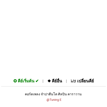
✪
คีย์เริ่มต้น
❖
คีย์อื่น
♭/♯
เปลี่ยนคีย์
คอร์ดเพลง จำปาตีนโต ศิลปิน คาราวาน 
 @Tuning E