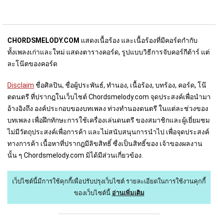
CHORDSMELODY.COM
แสดงเนื้อร้อง และเนื้อร้องที่มีคอร์ดกำกับ
ทั้งเพลงเก่าและใหม่ แสดงตารางคอร์ด, รูปแบบวิธีการจับคอร์กีต้าร์ แต่
ละโน๊ตของคอร์ด
Disclaim
ชื่อศิลปิน, ชื่อผู้ประพันธ์, ทำนอง, เนื้อร้อง, บทร้อง, คอร์ด, โน๊
ตดนตรี ที่ปรากฎในเว็บไชต์ Chordsmelody.com จุดประสงค์เพื่อนำมา
อ้างอิงถึง องค์ประกอบของบทเพลง ท่วงทำนองดนตรี ในแต่ละช่วงของ
บทเพลง เพื่อฝึกทักษะการใช้เครื่องเล่นดนตรี ของสมาชิกและผู้เยี่ยมชม
ไม่มีวัตถุประสงค์เพื่อการค้า และไม่สนับสนุนการนำไป เพื่อจุดประสงค์
ทางการค้า เนื้อหาที่ปรากฎมีลิขสิทธิ์ ซื่งเป็นสิทธิ์ของ เจ้าของผลงาน
นั้น ๆ Chordsmelody.com มิได้มีส่วนเกี่ยวข้อง.
เว็ปไซต์นี้มีการใช้คุกกี้เพื่อปรับปรุงเว็บไซต์
รายละเอียดในการใช้งานคุกกี้
ของเว็บไซต์นี้
อ่านเพิ่มเติม