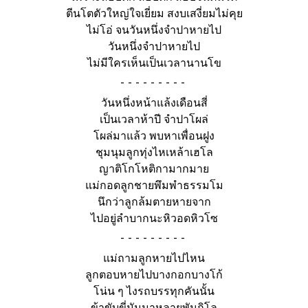
ตีนโตตัวใหญ่ใจเยี่ยม สงบเสงี่ยมไม่คุย
ไม่โอ่ จนวันหนึ่งจำปาหายไป
วันหนึ่งจำปาหายไป
ไม่มีใครเห็นเป็นเวลานานโข
-
วันหนึ่งหน้าแล้งเดือนสี่
เป็นเวลาห้าปี จำปาโผล่
โผล่มาแล้ว พบหาเพื่อนฝูง
ชุมนุมลูกทุ่งไหเหล้าเฮโล
ญาติโกโหติกามากมาย
แม่กอดลูกชายพึมพำธรรมโม
นึกว่าลูกล้มตายหายจาก
ไปอยู่ลำบากนะหิวอดหิวโซ
-
แม่ถามลูกหายไปไหน
ลูกตอบหายไปบางกอกบางโก้
โน่น ๆ ไงรถบรรทุกคันนั้น
ข้าขับขี่มันมาหลายพันกิโล