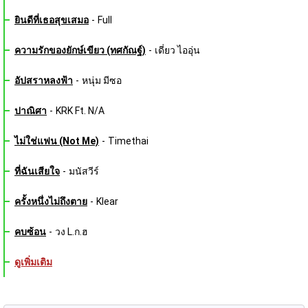
ยินดีที่เธอสุขเสมอ
-
Full
ความรักของยักษ์เขียว (ทศกัณฐ์)
-
เดี่ยว ไออุ่น
อัปสราหลงฟ้า
-
หนุ่ม มีซอ
ปาณิศา
-
KRK Ft. N/A
ไม่ใช่แฟน (Not Me)
-
Timethai
ที่ฉันเสียใจ
-
มนัสวีร์
ครั้งหนึ่งไม่ถึงตาย
-
Klear
คบซ้อน
-
วง L.ก.ฮ
ดูเพิ่มเติม