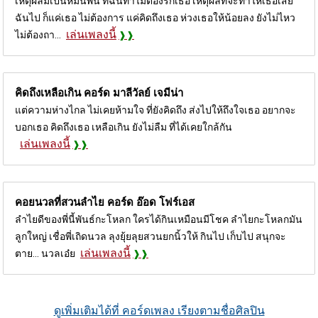
เหตุผลมีเป็นหมื่นพัน ที่ฉันทำไมต้องรักเธอ เหตุผลที่จะทำให้เธอเสีย
ฉันไป ก็แค่เธอ ไม่ต้องการ แค่คิดถึงเธอ ห่วงเธอให้น้อยลง ยังไม่ไหว
เล่นเพลงนี้
ไม่ต้องถา...
คิดถึงเหลือเกิน คอร์ด
มาลีวัลย์ เจมีน่า
แต่ความห่างไกล ไม่เคยห้ามใจ ที่ยังคิดถึง ส่งไปให้ถึงใจเธอ อยากจะ
บอกเธอ คิดถึงเธอ เหลือเกิน ยังไม่ลืม ที่ได้เคยใกล้กัน
เล่นเพลงนี้
คอยนวลที่สวนลำไย คอร์ด
อ๊อด โฟร์เอส
ลำไยดีของพี่นี้พันธ์กะโหลก ใครได้กินเหมือนมีโชค ลำไยกะโหลกมัน
ลูกใหญ่ เชื่อพี่เถิดนวล ลุงยุ้ยลุยสวนยกนิ้วให้ กินไป เก็บไป สนุกจะ
เล่นเพลงนี้
ตาย... นวลเอ๋ย
ดูเพิ่มเติมได้ที่ คอร์ดเพลง เรียงตามชื่อศิลปิน