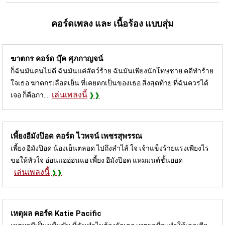
คอร์ดเพลง และ เนื้อร้อง แบบสุ่ม
ฆาตกร คอร์ด
บุ๊ค ศุภกาญจน์
ก็ฉันมันคนไม่ดี ฉันมันแค่สัตว์ร้าย ฉันมันเพียงนักโทษชาย คดีทำร้าย
ใจเธอ ฆาตกรเลือดเย็น ที่เคยตกเป็นของเธอ สิ่งสุดท้าย ที่ฉันควรได้
เล่นเพลงนี้
เจอ ก็คือภา...
เพี้ยงอีมังป๊อด คอร์ด
ไวพจน์ เพชรสุพรรณ
เพี้ยง อีมังป๊อด น้องเย็นตลอด ไปถึงลำไส้ ใจ เจ้าแข็งร้ายแรงเพียงไร
ขอให้หัวใจ อ่อนแออ่อนแอ เพี้ยง อีมังป๊อด แหมมนต์ชั้นยอด
เล่นเพลงนี้
เหตุผล คอร์ด
Katie Pacific