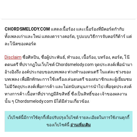
CHORDSMELODY.COM
แสดงเนื้อร้อง และเนื้อร้องที่มีคอร์ดกำกับ
ทั้งเพลงเก่าและใหม่ แสดงตารางคอร์ด, รูปแบบวิธีการจับคอร์กีต้าร์ แต่
ละโน๊ตของคอร์ด
Disclaim
ชื่อศิลปิน, ชื่อผู้ประพันธ์, ทำนอง, เนื้อร้อง, บทร้อง, คอร์ด, โน๊
ตดนตรี ที่ปรากฎในเว็บไชต์ Chordsmelody.com จุดประสงค์เพื่อนำมา
อ้างอิงถึง องค์ประกอบของบทเพลง ท่วงทำนองดนตรี ในแต่ละช่วงของ
บทเพลง เพื่อฝึกทักษะการใช้เครื่องเล่นดนตรี ของสมาชิกและผู้เยี่ยมชม
ไม่มีวัตถุประสงค์เพื่อการค้า และไม่สนับสนุนการนำไป เพื่อจุดประสงค์
ทางการค้า เนื้อหาที่ปรากฎมีลิขสิทธิ์ ซื่งเป็นสิทธิ์ของ เจ้าของผลงาน
นั้น ๆ Chordsmelody.com มิได้มีส่วนเกี่ยวข้อง.
เว็ปไซต์นี้มีการใช้คุกกี้เพื่อปรับปรุงเว็บไซต์
รายละเอียดในการใช้งานคุกกี้
ของเว็บไซต์นี้
อ่านเพิ่มเติม