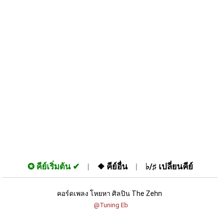
✪
คีย์เริ่มต้น
❖
คีย์อื่น
♭/♯
เปลี่ยนคีย์
คอร์ดเพลง โหยหา ศิลปิน The Zehn 
 @Tuning Eb