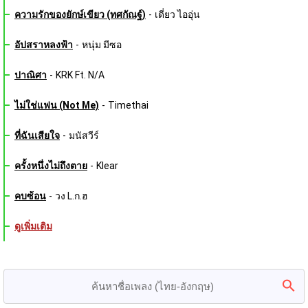
ความรักของยักษ์เขียว (ทศกัณฐ์)
-
เดี่ยว ไออุ่น
อัปสราหลงฟ้า
-
หนุ่ม มีซอ
ปาณิศา
-
KRK Ft. N/A
ไม่ใช่แฟน (Not Me)
-
Timethai
ที่ฉันเสียใจ
-
มนัสวีร์
ครั้งหนึ่งไม่ถึงตาย
-
Klear
คบซ้อน
-
วง L.ก.ฮ
ดูเพิ่มเติม