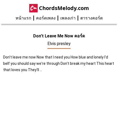
ChordsMelody.com
หน้าแรก
คอร์ดเพลง
เพลงเก่า
ตารางคอร์ด
Don't Leave Me Now คอร์ด
Elvis presley
Don't leave me now Now that I need you How blue and lonely I'd
beIf you should say we're through Don't break my heart This heart
that loves you They'll ...