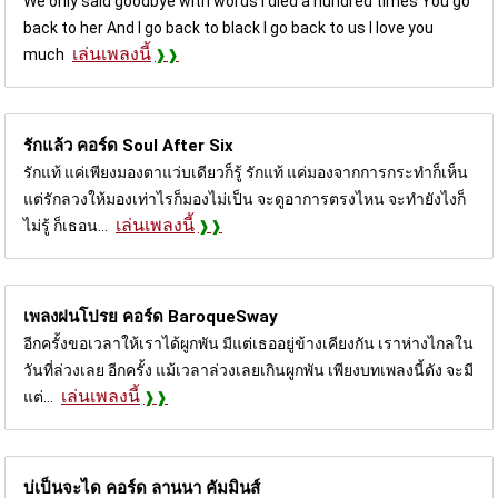
We only said goodbye with words I died a hundred times You go
back to her And I go back to black I go back to us I love you
เล่นเพลงนี้
much
รักแล้ว คอร์ด
Soul After Six
รักแท้ แค่เพียงมองตาแว่บเดียวก็รู้ รักแท้ แค่มองจากการกระทำก็เห็น
แต่รักลวงให้มองเท่าไรก็มองไม่เป็น จะดูอาการตรงไหน จะทำยังไงก็
เล่นเพลงนี้
ไม่รู้ ก็เธอน...
เพลงฝนโปรย คอร์ด
BaroqueSway
อีกครั้งขอเวลาให้เราได้ผูกพัน มีแต่เธออยู่ข้างเคียงกัน เราห่างไกลใน
วันที่ล่วงเลย อีกครั้ง แม้เวลาล่วงเลยเกินผูกพัน เพียงบทเพลงนี้ดัง จะมี
เล่นเพลงนี้
แต่...
บ่เป็นจะได คอร์ด
ลานนา คัมมินส์