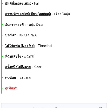
ยินดีที่เธอสุขเสมอ
-
Full
ความรักของยักษ์เขียว (ทศกัณฐ์)
-
เดี่ยว ไออุ่น
อัปสราหลงฟ้า
-
หนุ่ม มีซอ
ปาณิศา
-
KRK Ft. N/A
ไม่ใช่แฟน (Not Me)
-
Timethai
ที่ฉันเสียใจ
-
มนัสวีร์
ครั้งหนึ่งไม่ถึงตาย
-
Klear
คบซ้อน
-
วง L.ก.ฮ
ดูเพิ่มเติม