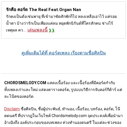
รักคือ คอร์ด
The Real Feat.Organ Nan
รักคงเป็นดั่งเช่นพายุ ที่เข้ามาซัดสักพักก็ไป หลงเหลือเอาไว้ แค่รอย
นํ้าตา บ้างว่ารักเป็นเพียงแค่ลม หยุดพักนิรันด์ที่ใครสักคน ช่างไร้
เล่นเพลงนี้
เหตุผล คว...
ดูเพิ่มเติมได้ที่ คอร์ดเพลง เรียงตามชื่อศิลปิน
CHORDSMELODY.COM
แสดงเนื้อร้อง และเนื้อร้องที่มีคอร์ดกำกับ
ทั้งเพลงเก่าและใหม่ แสดงตารางคอร์ด, รูปแบบวิธีการจับคอร์กีต้าร์ แต่
ละโน๊ตของคอร์ด
Disclaim
ชื่อศิลปิน, ชื่อผู้ประพันธ์, ทำนอง, เนื้อร้อง, บทร้อง, คอร์ด, โน๊
ตดนตรี ที่ปรากฎในเว็บไชต์ Chordsmelody.com จุดประสงค์เพื่อนำมา
อ้างอิงถึง องค์ประกอบของบทเพลง ท่วงทำนองดนตรี ในแต่ละช่วงของ