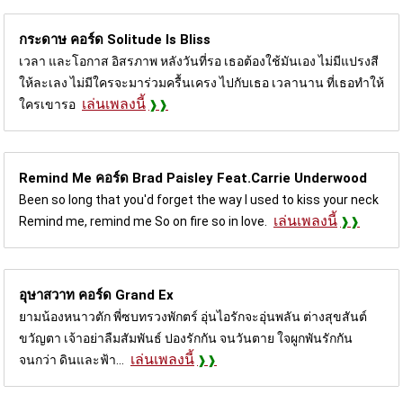
กระดาษ คอร์ด
Solitude Is Bliss
เวลา และโอกาส อิสรภาพ หลังวันที่รอ เธอต้องใช้มันเอง ไม่มีแปรงสี
ให้ละเลง ไม่มีใครจะมาร่วมครื้นเครง ไปกับเธอ เวลานาน ที่เธอทำให้
เล่นเพลงนี้
ใครเขารอ
Remind Me คอร์ด
Brad Paisley Feat.Carrie Underwood
Been so long that you'd forget the way I used to kiss your neck
เล่นเพลงนี้
Remind me, remind me So on fire so in love.
อุษาสวาท คอร์ด
Grand Ex
ยามน้องหนาวตัก พี่ซบทรวงพักตร์ อุ่นไอรักจะอุ่นพลัน ต่างสุขสันต์
ขวัญตา เจ้าอย่าลืมสัมพันธ์ ปองรักกัน จนวันตาย ใจผูกพันรักกัน
เล่นเพลงนี้
จนกว่า ดินและฟ้า...