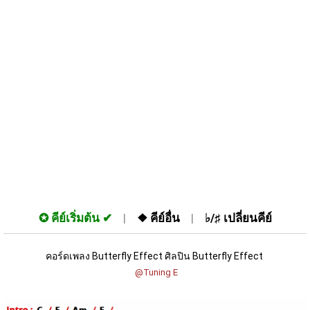
✪
คีย์เริ่มต้น
❖
คีย์อื่น
♭/♯
เปลี่ยนคีย์
คอร์ดเพลง Butterfly Effect ศิลปิน Butterfly Effect 
 @Tuning E