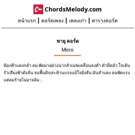
ChordsMelody.com
หน้าแรก
คอร์ดเพลง
เพลงเก่า
ตารางคอร์ด
พายุ คอร์ด
Micro
ท้องฟ้าแดงกล่ำ ลม พัดมาอย่างน่ากลัวเมฆเคลื่อนลงต่ำ ดำมืดมัว ใจเต้น
รัวเสียงฟ้าดังลั่น จนพื้นดินสะท้านแรงแม้ใจยังสั่น มันสำแดง ลมพัดแรง
แต่ลมร้ายไม่อาจล้ม ...