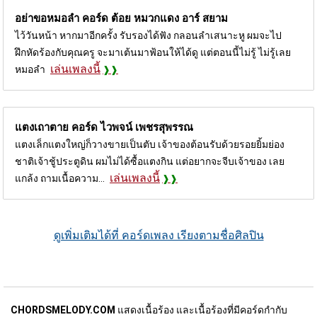
อย่าขอหมอลำ คอร์ด
ต้อย หมวกแดง อาร์ สยาม
ไว้วันหน้า หากมาอีกครั้ง รับรองได้ฟัง กลอนลำเสนาะหู ผมจะไป
ฝึกหัดร้องกับคุณครู จะมาเต้นมาฟ้อนให้ได้ดู แต่ตอนนี้ไม่รู้ ไม่รู้เลย
เล่นเพลงนี้
หมอลำ
แตงเถาตาย คอร์ด
ไวพจน์ เพชรสุพรรณ
แตงเล็กแตงใหญ่ก็วางขายเป็นตับ เจ้าของต้อนรับด้วยรอยยิ้มย่อง
ชาติเจ้าชู้ประตูดิน ผมไม่ได้ซื้อแตงกิน แต่อยากจะจีบเจ้าของ เลย
เล่นเพลงนี้
แกล้ง ถามเนื้อความ...
ดูเพิ่มเติมได้ที่ คอร์ดเพลง เรียงตามชื่อศิลปิน
CHORDSMELODY.COM
แสดงเนื้อร้อง และเนื้อร้องที่มีคอร์ดกำกับ