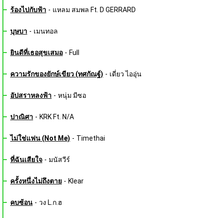
ร้องไปกับฟ้า
-
แหลม สมพล Ft. D GERRARD
บุษบา
-
เมนทอล
ยินดีที่เธอสุขเสมอ
-
Full
ความรักของยักษ์เขียว (ทศกัณฐ์)
-
เดี่ยว ไออุ่น
อัปสราหลงฟ้า
-
หนุ่ม มีซอ
ปาณิศา
-
KRK Ft. N/A
ไม่ใช่แฟน (Not Me)
-
Timethai
ที่ฉันเสียใจ
-
มนัสวีร์
ครั้งหนึ่งไม่ถึงตาย
-
Klear
คบซ้อน
-
วง L.ก.ฮ