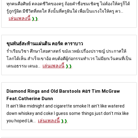
ทุกคนคือศิษย์ ตลอดชีวิตของครู ถ้อยคำชื่อชมเชิดชู ไม่ต้องให้ครูก็ได้
รู้ถูกรู้ผิด มีชีวิตที่สดใส สิ่งนั้นที่ครูฝันใฝ่ เพื่อเป็นแรงใจให้ครู คว...
เล่นเพลงนี้
ขุนพันธ์สะท้านแผ่นดิน คอร์ด
คาราบาว
ร่ำเรียนวิชา ศึกษาไสยศาสตร์ ขมังเวทย์เปรื่องปราชญ์ ประกาศให้
โลกได้เห็น สำเร็จเขาอ้อ คบต้อตีผู้ก่อกรรมทำเวร ไม่มียกเว้นคนที่เป็น
เล่นเพลงนี้
เดนอธรรม เดนอ...
Diamond Rings and Old Barstools คอร
Tim McGraw
Feat.Catherine Dunn
It ain't like midnight and cigarette smoke It ain't like watered
down whiskey and coke I guess some things just don't mix like
เล่นเพลงนี้
you hoped Lik...