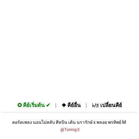
✪
คีย์เริ่มต้น
❖
คีย์อื่น
♭/♯
เปลี่ยนคีย์
คอร์ดเพลง นอนไม่หลับ ศิลปิน เต้น นรารักษ์ x พลอย พรทิพย์ M 
 @Tuning E