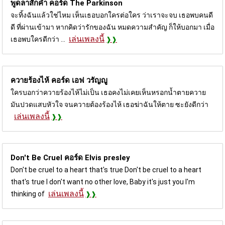
พูดลาสักคำ คอร์ด
The Parkinson
จะทิ้งฉันแล้วใช่ไหม เห็นเธอบอกใครต่อใคร ว่าเราจะจบ เธอพบคนดี
ดี ที่ผ่านเข้ามา หากคิดว่ารักของฉัน หมดความสำคัญ ก็ให้บอกมา เมื่อ
เล่นเพลงนี้
เธอพบใครดีกว่า ...
ควายร้องไห้ คอร์ด
เอฟ วรัญญู
ใครบอกว่าควายร้องไห้ไม่เป็น เธอคงไม่เคยเห็นหรอกน้ำตายควาย
มันปวดแสบหัวใจ จนควายต้องร้องไห้ เธอฆ่าฉันให้ตาย ซะยังดีกว่า
เล่นเพลงนี้
Don't Be Cruel คอร์ด
Elvis presley
Don't be cruel to a heart that's true Don't be cruel to a heart
that's true I don't want no other love, Baby it's just you I'm
เล่นเพลงนี้
thinking of