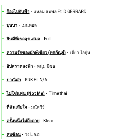
ร้องไปกับฟ้า
-
แหลม สมพล Ft. D GERRARD
บุษบา
-
เมนทอล
ยินดีที่เธอสุขเสมอ
-
Full
ความรักของยักษ์เขียว (ทศกัณฐ์)
-
เดี่ยว ไออุ่น
อัปสราหลงฟ้า
-
หนุ่ม มีซอ
ปาณิศา
-
KRK Ft. N/A
ไม่ใช่แฟน (Not Me)
-
Timethai
ที่ฉันเสียใจ
-
มนัสวีร์
ครั้งหนึ่งไม่ถึงตาย
-
Klear
คบซ้อน
-
วง L.ก.ฮ