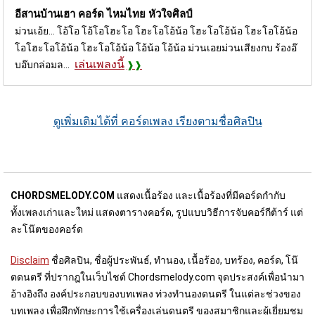
อีสานบ้านเฮา คอร์ด
ไหมไทย หัวใจศิลป์
ม่วนเอ้ย... โอ้โอ โอ้โอโฮะโอ โฮะโอโอ้น้อ โฮะโอโอ้น้อ โฮะโอโอ้น้อ
โอโฮะโอโอ้น้อ โฮะโอโอ้น้อ โอ้น้อ โอ้น้อ ม่วนเอยม่วนเสียงกบ ร้องอ๊
เล่นเพลงนี้
บอ๊บกล่อมล...
ดูเพิ่มเติมได้ที่ คอร์ดเพลง เรียงตามชื่อศิลปิน
CHORDSMELODY.COM
แสดงเนื้อร้อง และเนื้อร้องที่มีคอร์ดกำกับ
ทั้งเพลงเก่าและใหม่ แสดงตารางคอร์ด, รูปแบบวิธีการจับคอร์กีต้าร์ แต่
ละโน๊ตของคอร์ด
Disclaim
ชื่อศิลปิน, ชื่อผู้ประพันธ์, ทำนอง, เนื้อร้อง, บทร้อง, คอร์ด, โน๊
ตดนตรี ที่ปรากฎในเว็บไชต์ Chordsmelody.com จุดประสงค์เพื่อนำมา
อ้างอิงถึง องค์ประกอบของบทเพลง ท่วงทำนองดนตรี ในแต่ละช่วงของ
บทเพลง เพื่อฝึกทักษะการใช้เครื่องเล่นดนตรี ของสมาชิกและผู้เยี่ยมชม