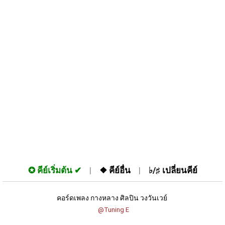
✪
คีย์เริ่มต้น
❖
คีย์อื่น
♭/♯
เปลี่ยนคีย์
คอร์ดเพลง กางหลาง ศิลปิน วงวันเวย์ 
 @Tuning E