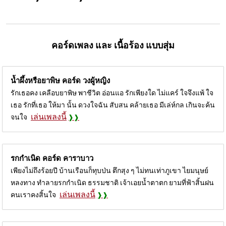
คอร์ดเพลง และ เนื้อร้อง แบบสุ่ม
น้ำผึ้งหรือยาพิษ คอร์ด
วงผู้หญิง
รักเธอคง เคลือบยาพิษ พาชีวิต อ่อนแอ รักเพียงใด ไม่แคร์ ใจจึงแพ้ ใจ
เธอ รักที่เธอ ให้มา นั้น ดวงใจฉัน สับสน คล้ายเธอ มีเล่ห์กล เกินจะค้น
เล่นเพลงนี้
จนใจ
รกกำเนิด คอร์ด
คาราบาว
เพียงไม่ถึงร้อยปี บ้านเรือนก็ทุบป่น ตึกสุง ๆ ไม่ทนเท่าภูเขา ไยมนุษย์
หลงทาง ทำลายรกกำเนิด ธรรมชาติ เจ้าเอยน้ำตาตก ยามที่ฟ้าสิ้นฝน
เล่นเพลงนี้
คนเราคงสิ้นใจ