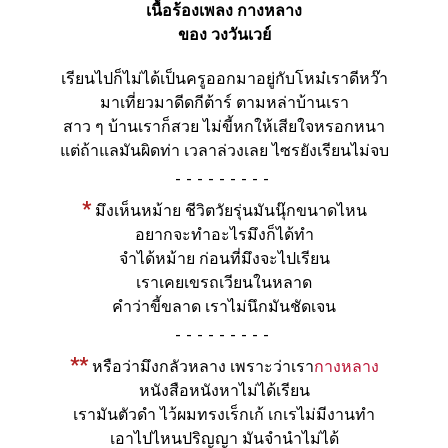
เนื้อร้องเพลง กางหลาง
ของ วงวันเวย์
เรียนไปก็ไม่ได้เป็นครูออกมาอยู่กับโหม๋เราดีหว๊า
มาเที่ยวมาดีดกีต้าร์ ตามหล่าบ้านเรา
สาว ๆ บ้านเราก็สวย ไม่ขี้หกให้เสียใจหรอกหนา
แต่ถ้าแลมันผิดท่า เวลาล่วงเลย ไซรยังเรียนไม่จบ
-
*
มึงเห็นหม้าย ชีวิตวัยรุ่นมันนุ๊กขนาดไหน
อยากจะทำอะไรมึงก็ได้ทำ
จำได้หม้าย ก่อนที่มึงจะไปเรียน
เราเคยเขรถเวียนในหลาด
คำว่าขี้ขลาด เราไม่นึกมันชัดเจน
-
**
หรือว่ามึงกลัวหลาง เพราะว่าเรา
กางหลาง
หนังสือหนังหาไม่ได้เรียน
เรามันตัวดำ ไว้ผมทรงเร็กเก้ เกเรไม่มีงานทำ
เอาไปไหนปริญญา มันจำนำไม่ได้