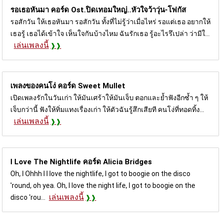
รอเธอหันมา คอร์ด
Ost.ปิดเทอมใหญ่..หัวใจว้าวุ่น-โฟกัส
รอสักวัน ให้เธอหันมา รอสักวัน ทั้งที่ไม่รู้ว่าเมื่อไหร่ รอแต่เธอ อยากให้
เธอรู้ เธอได้เข้าใจ เห็นใจกันบ้างไหม ฉันรักเธอ รู้อะไรรึเปล่า ว่ามีใ...
เล่นเพลงนี้
เพลงของคนโง่ คอร์ด
Sweet Mullet
เปิดเพลงรักในวันเก่า ให้มันเศร้าให้มันเจ็บ ตอกและย้ำฟังอีกซ้ำ ๆ ให้
เจ็บกว่านี้ ฟังให้ทิ่มแทงเรื่องเก่า ให้ตัวฉันรู้สึกเสียที คนโง่ที่ทอดทิ้ง...
เล่นเพลงนี้
I Love The Nightlife คอร์ด
Alicia Bridges
Oh, I Ohhh I I love the nightlife, I got to boogie on the disco
'round, oh yea. Oh, I love the night life, I got to boogie on the
เล่นเพลงนี้
disco 'rou...