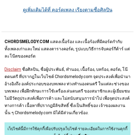
ดูเพิ่มเติมได้ที่ คอร์ดเพลง เรียงตามชื่อศิลปิน
CHORDSMELODY.COM
แสดงเนื้อร้อง และเนื้อร้องที่มีคอร์ดกำกับ
ทั้งเพลงเก่าและใหม่ แสดงตารางคอร์ด, รูปแบบวิธีการจับคอร์กีต้าร์ แต่
ละโน๊ตของคอร์ด
Disclaim
ชื่อศิลปิน, ชื่อผู้ประพันธ์, ทำนอง, เนื้อร้อง, บทร้อง, คอร์ด, โน๊
ตดนตรี ที่ปรากฎในเว็บไชต์ Chordsmelody.com จุดประสงค์เพื่อนำมา
อ้างอิงถึง องค์ประกอบของบทเพลง ท่วงทำนองดนตรี ในแต่ละช่วงของ
บทเพลง เพื่อฝึกทักษะการใช้เครื่องเล่นดนตรี ของสมาชิกและผู้เยี่ยมชม
ไม่มีวัตถุประสงค์เพื่อการค้า และไม่สนับสนุนการนำไป เพื่อจุดประสงค์
ทางการค้า เนื้อหาที่ปรากฎมีลิขสิทธิ์ ซื่งเป็นสิทธิ์ของ เจ้าของผลงาน
นั้น ๆ Chordsmelody.com มิได้มีส่วนเกี่ยวข้อง.
เว็ปไซต์นี้มีการใช้คุกกี้เพื่อปรับปรุงเว็บไซต์
รายละเอียดในการใช้งานคุกกี้