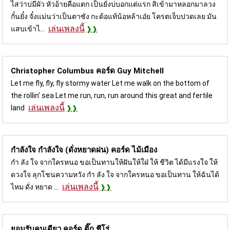
ไสว่าบ่มีผัว หัวอ้ายคือแตก เป็นยั๋งบ่บอกแต่แรก สิเข้ามาหลอกมาลวง
กั๋นยั๋ง จั๋งแม่นว่าเป็นตาซัง กะด้อแท้น้อหล้าเอ๋ย โครตเจ็บปวดเลย มัน
เล่นเพลงนี้
แสบเข้าไ...
Christopher Columbus คอร์ด
Guy Mitchell
Let me fly, fly, fly stormy water Let me walk on the bottom of
the rollin' sea Let me run, run, run around this great and fertile
เล่นเพลงนี้
land
กำลังใจ กำลังใจ (ดั่งหยาดฝน) คอร์ด
ไม้เมือง
กำ ลัง ใจ จากใครหนอ ขอเป็นทานให้ฝันให้ใฝ่ ให้ ชีวิต ได้มีแรงใจ ให้
ดวงใจ ลุกโชนความหวัง กำ ลัง ใจ จากใครหนอ ขอเป็นทาน ให้ฉันได้
เล่นเพลงนี้
ไหม ดั่ง หยาด ...
ยอมรับคนเดียว คอร์ด
ติ๊ก ชีโร่