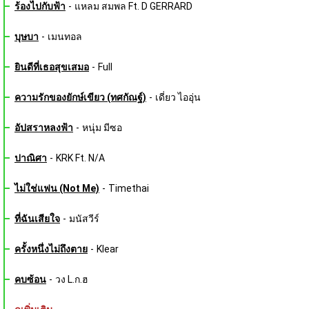
ร้องไปกับฟ้า
-
แหลม สมพล Ft. D GERRARD
บุษบา
-
เมนทอล
ยินดีที่เธอสุขเสมอ
-
Full
ความรักของยักษ์เขียว (ทศกัณฐ์)
-
เดี่ยว ไออุ่น
อัปสราหลงฟ้า
-
หนุ่ม มีซอ
ปาณิศา
-
KRK Ft. N/A
ไม่ใช่แฟน (Not Me)
-
Timethai
ที่ฉันเสียใจ
-
มนัสวีร์
ครั้งหนึ่งไม่ถึงตาย
-
Klear
คบซ้อน
-
วง L.ก.ฮ