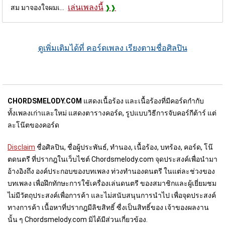
เล่นเพลงนี้
สม มาจองใจผมเ...
ดูเพิ่มเติมได้ที่ คอร์ดเพลง เรียงตามชื่อศิลปิน
CHORDSMELODY.COM
แสดงเนื้อร้อง และเนื้อร้องที่มีคอร์ดกำกับ
ทั้งเพลงเก่าและใหม่ แสดงตารางคอร์ด, รูปแบบวิธีการจับคอร์กีต้าร์ แต่
ละโน๊ตของคอร์ด
Disclaim
ชื่อศิลปิน, ชื่อผู้ประพันธ์, ทำนอง, เนื้อร้อง, บทร้อง, คอร์ด, โน๊
ตดนตรี ที่ปรากฎในเว็บไชต์ Chordsmelody.com จุดประสงค์เพื่อนำมา
อ้างอิงถึง องค์ประกอบของบทเพลง ท่วงทำนองดนตรี ในแต่ละช่วงของ
บทเพลง เพื่อฝึกทักษะการใช้เครื่องเล่นดนตรี ของสมาชิกและผู้เยี่ยมชม
ไม่มีวัตถุประสงค์เพื่อการค้า และไม่สนับสนุนการนำไป เพื่อจุดประสงค์
ทางการค้า เนื้อหาที่ปรากฎมีลิขสิทธิ์ ซื่งเป็นสิทธิ์ของ เจ้าของผลงาน
นั้น ๆ Chordsmelody.com มิได้มีส่วนเกี่ยวข้อง.