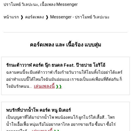
ปราโมทย์ วิเลปะนะ, เนื้อเพลง Messenger
หน้าแรก
คอร์ดเพลง
Messenger - ปราโมทย์ วิเลปะนะ
คอร์ดเพลง และ เนื้อร้อง แบบสุ่ม
รักนะต้าววาฬ คอร์ด
นุ๊ก ธนดล Feat. ป๊ายปาย โอริโอ้
ฉลามคนนี้จะมีแต่ต้าววาฬ เรื่องร้ายวันวานให้โยนทิ้งไปอย่าได้แคร์
อย่าทำแบบนี้ได้ไหมใจฉันมันอ่อนแอ เราขอเป็นแค่เพื่อนที่ดีต่อกัน ก็
เล่นเพลงนี้
ใจมันรักคนน...
พบรักที่ปากน้ำโพ คอร์ด
หนู มิเตอร์
เป็นบุญตาที่ได้มาปากน้ำโพ พบน้องคนโก้ ผูกโบว์ใส่เสื้อสี... ไพร
น้ำใจเอื้อเฟื้อ หนุ่มเรือไม่อยากลาไกล อยากขายเรือ ซื้อนา ซื้อไร่