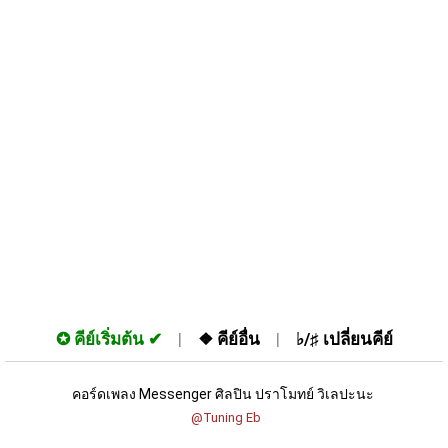
✪
คีย์เริ่มต้น
❖
คีย์อื่น
♭/♯
เปลี่ยนคีย์
คอร์ดเพลง Messenger ศิลปิน ปราโมทย์ วิเลปะนะ 
 @Tuning Eb