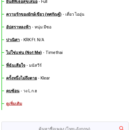
ยินดีที่เธอสุขเสมอ
-
Full
ความรักของยักษ์เขียว (ทศกัณฐ์)
-
เดี่ยว ไออุ่น
อัปสราหลงฟ้า
-
หนุ่ม มีซอ
ปาณิศา
-
KRK Ft. N/A
ไม่ใช่แฟน (Not Me)
-
Timethai
ที่ฉันเสียใจ
-
มนัสวีร์
ครั้งหนึ่งไม่ถึงตาย
-
Klear
คบซ้อน
-
วง L.ก.ฮ
ดูเพิ่มเติม