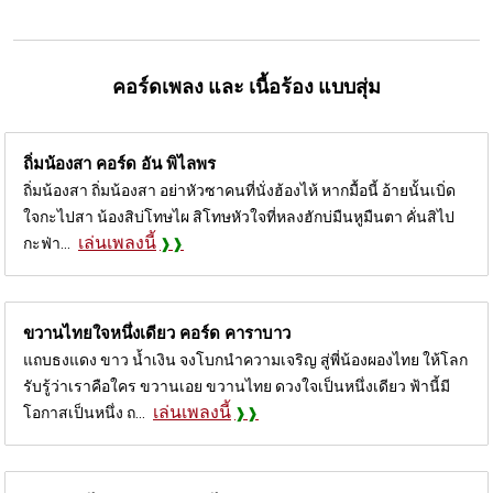
คอร์ดเพลง และ เนื้อร้อง แบบสุ่ม
ถิ่มน้องสา คอร์ด
อัน พิไลพร
ถิ่มน้องสา ถิ่มน้องสา อย่าหัวซาคนที่นั่งฮ้องไห้ หากมื้อนี้ อ้ายนั้นเบิ่ด
ใจกะไปสา น้องสิบ่โทษไผ สิโทษหัวใจที่หลงฮักบ่มืนหูมืนตา คั่นสิไป
เล่นเพลงนี้
กะฟ่า...
ขวานไทยใจหนึ่งเดียว คอร์ด
คาราบาว
แถบธงแดง ขาว น้ำเงิน จงโบกนำความเจริญ สู่พี่น้องผองไทย ให้โลก
รับรู้ว่าเราคือใคร ขวานเอย ขวานไทย ดวงใจเป็นหนึ่งเดียว ฟ้านี้มี
เล่นเพลงนี้
โอกาสเป็นหนึ่ง ถ...