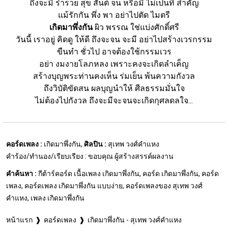
ถึงจะมี ร่ำรวย สุข สันต์ จน หรือมี ไม่เป็นที่ สำคัญ
แม้รักกัน พึ่ง พา อย่าไปตัด ไมตรี
เกิดมาพึ่งกัน
 ผิว พรรณ ใช่แบ่งศักดิ์ศรี
วันนี้ เราอยู่ คิดดู ให้ดี ถึงจะจน จะมี อย่าไปสร้างเวรกรรม
ขืนทำ ชั่วไป อาจต้องใช้กรรมเวร
อย่า งมงายโลภหลง เพราะคงจะเกิดลำเค็ญ
สร้างบุญพระท่านคงเห็น ร่มเย็น พ้นความกังวล
ถึงวิบัติขัดสน ผลบุญนำให้ ศีลธรรมมั่นใจ
ไม่ต้องไปกังวล ถึงจะมีจะจนจะเกิดกุศลดลใจ...
คอร์ดเพลง :
เกิดมาพึ่งกัน,
ศิลปิน :
สุเทพ วงศ์คำแหง
คำร้อง/ทำนอง/เรียบเรียง : ขอบคุณ ผู้สร้างสรรค์ผลงาน
คำค้นหา :
กีต้าร์คอร์ด เนื้อเพลง เกิดมาพึ่งกัน, คอร์ด เกิดมาพึ่งกัน, คอร์ด
เพลง, คอร์ดเพลง เกิดมาพึ่งกัน แบบง่าย, คอร์ดเพลงของ สุเทพ วงศ์
คำแหง, เพลง เกิดมาพึ่งกัน
หน้าแรก
คอร์ดเพลง
เกิดมาพึ่งกัน - สุเทพ วงศ์คำแหง