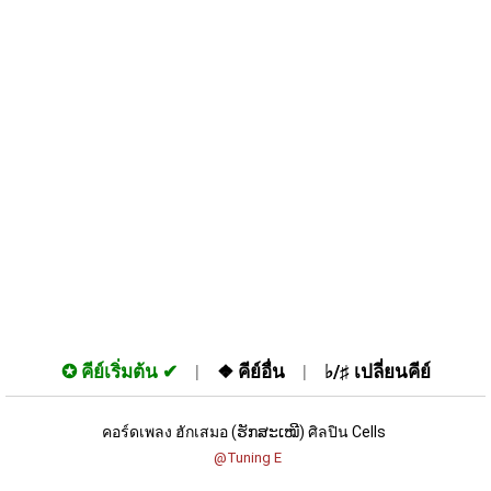
✪
คีย์เริ่มต้น
❖
คีย์อื่น
♭/♯
เปลี่ยนคีย์
คอร์ดเพลง ฮักเสมอ (ຮັກສະເໝີ) ศิลปิน Cells 
 @Tuning E