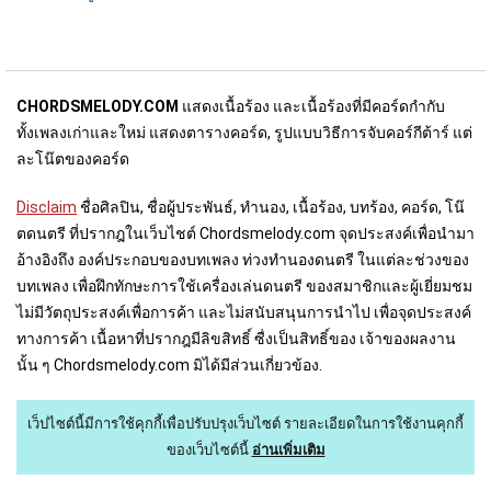
CHORDSMELODY.COM
แสดงเนื้อร้อง และเนื้อร้องที่มีคอร์ดกำกับ
ทั้งเพลงเก่าและใหม่ แสดงตารางคอร์ด, รูปแบบวิธีการจับคอร์กีต้าร์ แต่
ละโน๊ตของคอร์ด
Disclaim
ชื่อศิลปิน, ชื่อผู้ประพันธ์, ทำนอง, เนื้อร้อง, บทร้อง, คอร์ด, โน๊
ตดนตรี ที่ปรากฎในเว็บไชต์ Chordsmelody.com จุดประสงค์เพื่อนำมา
อ้างอิงถึง องค์ประกอบของบทเพลง ท่วงทำนองดนตรี ในแต่ละช่วงของ
บทเพลง เพื่อฝึกทักษะการใช้เครื่องเล่นดนตรี ของสมาชิกและผู้เยี่ยมชม
ไม่มีวัตถุประสงค์เพื่อการค้า และไม่สนับสนุนการนำไป เพื่อจุดประสงค์
ทางการค้า เนื้อหาที่ปรากฎมีลิขสิทธิ์ ซื่งเป็นสิทธิ์ของ เจ้าของผลงาน
นั้น ๆ Chordsmelody.com มิได้มีส่วนเกี่ยวข้อง.
เว็ปไซต์นี้มีการใช้คุกกี้เพื่อปรับปรุงเว็บไซต์
รายละเอียดในการใช้งานคุกกี้
ของเว็บไซต์นี้
อ่านเพิ่มเติม