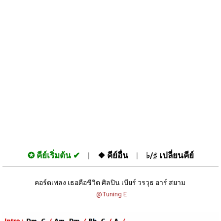
✪
คีย์เริ่มต้น
❖
คีย์อื่น
♭/♯
เปลี่ยนคีย์
คอร์ดเพลง เธอคือชีวิต ศิลปิน เบียร์ วรวุธ อาร์ สยาม 
 @Tuning E