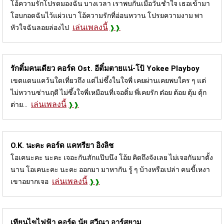
โอ้ความรักโปรดมองฉัน บางเวลา เราพบกันเมื่อวันช้ำใจ เธอเข้ามา
โอบกอดฉันไว้แผ่วเบา โอ้ความรักที่อ่อนหวาน โปรยความงาม พา
เล่นเพลงนี้
หัวใจฉันลอยล่องไป
รักติ๋มคนเดียว คอร์ด
Ost. อีติ๋มตายแน่-โป้ Yokee Playboy
เขตแดนแคว้นใดเที่ยวถึง แต่ไม่ซึ้งในใจพี่ เคยผ่านเคยพบใคร ๆ แต่
ไม่หวานซ่านฤดี ไม่ซึ้งใจพี่เหมือนที่เจอติ๋ม พี่เคยรัก ต๋อย ต้อย ตุ้ม ตุ้ก
เล่นเพลงนี้
ต่าย...
O.K. นะคะ คอร์ด
แคทรียา อิงลิช
โอเคนะคะ นะคะ เจอะกันสักแป๊บนึง โอ้ย คิดถึงจังเลย ไม่เจอกันมาตั้ง
นาน โอเคนะคะ นะคะ ออกมา มาหากัน รู้ ๆ บ้างหรือเปล่า คนขี้เหงา
เล่นเพลงนี้
เขาอยากเจอ
เทียนไขไฟฟ้า คอร์ด
นุ้ย สุวีณา อาร์สยาม