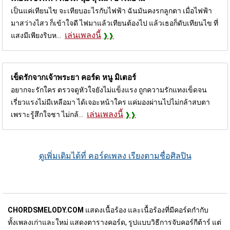
เป็นแค่เทียนไข จะเทียบอะไรกับไฟฟ้า ฉันมันคงรกลูกตา เมื่อไฟฟ้า
มาสว่างไสว ก็เข้าใจดี ไฟมาแล้วเทียนต้องไป แล้วเธอก็ดับเทียนไข ที่
เล่นเพลงนี้
แสงมีเพียงริบห...
เข็ดรักจากเจ้าพระยา คอร์ด
หนู มิเตอร์
อยากจะรักใคร ตรวจดูหัวใจยังไม่แข็งแรง ถูกความรักแทงเข็ดจน
เรี่ยวแรงไม่มีเหลือมา ได้เจอะหน้าใคร แค่มองผ่านไปไม่กล้าสบตา
เล่นเพลงนี้
เพราะรู้สึกใจชา ไม่กล้...
ดูเพิ่มเติมได้ที่ คอร์ดเพลง เรียงตามชื่อศิลปิน
CHORDSMELODY.COM
แสดงเนื้อร้อง และเนื้อร้องที่มีคอร์ดกำกับ
ทั้งเพลงเก่าและใหม่ แสดงตารางคอร์ด, รูปแบบวิธีการจับคอร์กีต้าร์ แต่