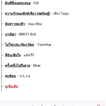
ยินดีที่เธอสุขเสมอ
-
Full
ความรักของยักษ์เขียว (ทศกัณฐ์)
-
เดี่ยว ไออุ่น
อัปสราหลงฟ้า
-
หนุ่ม มีซอ
ปาณิศา
-
KRK Ft. N/A
ไม่ใช่แฟน (Not Me)
-
Timethai
ที่ฉันเสียใจ
-
มนัสวีร์
ครั้งหนึ่งไม่ถึงตาย
-
Klear
คบซ้อน
-
วง L.ก.ฮ
ดูเพิ่มเติม