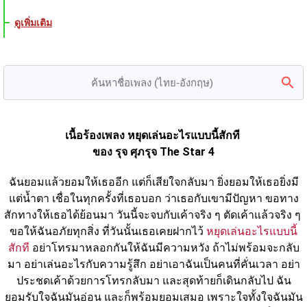
ดูเพิ่มเติม
เนื้อร้องเพลง หยุดเล่นอะไรแบบนี้สักที 
ของ รุจ ศุภรุจ The Star 4
ฉันยอมแล้วยอมให้เธออีก แต่ก็เสียใจกลับมา ยิ่งยอมให้เธอยิ่งมี
แต่น้ำตา เชื่อในทุกครั้งที่เธอบอก ว่าเธอกับเขามีปัญหา ขอทาง
สักทางให้เธอได้ย้อนมา วันนี้จะจบกับเค้าจริง ๆ ตัดเค้าแล้วจริง ๆ 
ขอให้ฉันอภัยทุกสิ่ง ที่วันนั้นเธอเคยฝากไว้ 
หยุดเล่นอะไรแบบนี้
สักที
 อย่าโทรมาหลอกกันให้ฉันมีความหวัง ถ้าไม่พร้อมจะกลับ
มา อย่าเล่นอะไรกับความรู้สึก อย่าเอาฉันเป็นคนที่คั่นเวลา อย่า
ประชดเค้าด้วยการโทรกลับมา และสุดท้ายก็เดินกลับไป ฉัน
ยอมรับใจฉันมันอ่อน และก็พร้อมยอมเสมอ เพราะใจทั้งใจฉันมัน