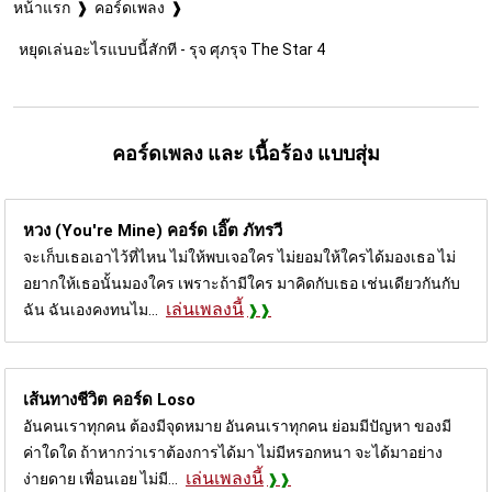
หน้าแรก
คอร์ดเพลง
หยุดเล่นอะไรแบบนี้สักที - รุจ ศุภรุจ The Star 4
คอร์ดเพลง และ เนื้อร้อง แบบสุ่ม
หวง (You're Mine) คอร์ด
เอิ๊ต ภัทรวี
จะเก็บเธอเอาไว้ที่ไหน ไม่ให้พบเจอใคร ไม่ยอมให้ใครได้มองเธอ ไม่
อยากให้เธอนั้นมองใคร เพราะถ้ามีใคร มาคิดกับเธอ เช่นเดียวกันกับ
เล่นเพลงนี้
ฉัน ฉันเองคงทนไม...
เส้นทางชีวิต คอร์ด
Loso
อันคนเราทุกคน ต้องมีจุดหมาย อันคนเราทุกคน ย่อมมีปัญหา ของมี
ค่าใดใด ถ้าหากว่าเราต้องการได้มา ไม่มีหรอกหนา จะได้มาอย่าง
เล่นเพลงนี้
ง่ายดาย เพื่อนเอย ไม่มี...