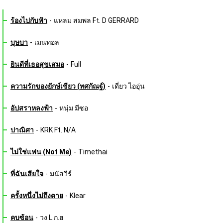
ร้องไปกับฟ้า
-
แหลม สมพล Ft. D GERRARD
บุษบา
-
เมนทอล
ยินดีที่เธอสุขเสมอ
-
Full
ความรักของยักษ์เขียว (ทศกัณฐ์)
-
เดี่ยว ไออุ่น
อัปสราหลงฟ้า
-
หนุ่ม มีซอ
ปาณิศา
-
KRK Ft. N/A
ไม่ใช่แฟน (Not Me)
-
Timethai
ที่ฉันเสียใจ
-
มนัสวีร์
ครั้งหนึ่งไม่ถึงตาย
-
Klear
คบซ้อน
-
วง L.ก.ฮ