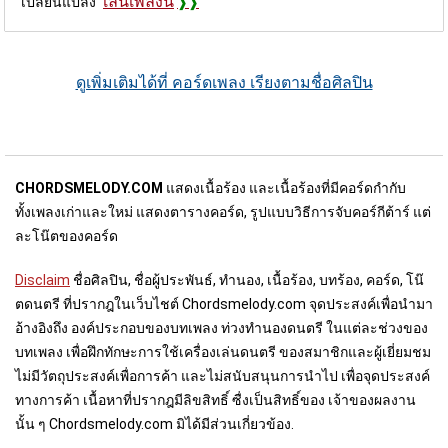
เล่นเพลงนี้
เปลี่ยนแปลง
ดูเพิ่มเติมได้ที่ คอร์ดเพลง เรียงตามชื่อศิลปิน
CHORDSMELODY.COM
แสดงเนื้อร้อง และเนื้อร้องที่มีคอร์ดกำกับ
ทั้งเพลงเก่าและใหม่ แสดงตารางคอร์ด, รูปแบบวิธีการจับคอร์กีต้าร์ แต่
ละโน๊ตของคอร์ด
Disclaim
ชื่อศิลปิน, ชื่อผู้ประพันธ์, ทำนอง, เนื้อร้อง, บทร้อง, คอร์ด, โน๊
ตดนตรี ที่ปรากฎในเว็บไชต์ Chordsmelody.com จุดประสงค์เพื่อนำมา
อ้างอิงถึง องค์ประกอบของบทเพลง ท่วงทำนองดนตรี ในแต่ละช่วงของ
บทเพลง เพื่อฝึกทักษะการใช้เครื่องเล่นดนตรี ของสมาชิกและผู้เยี่ยมชม
ไม่มีวัตถุประสงค์เพื่อการค้า และไม่สนับสนุนการนำไป เพื่อจุดประสงค์
ทางการค้า เนื้อหาที่ปรากฎมีลิขสิทธิ์ ซื่งเป็นสิทธิ์ของ เจ้าของผลงาน
นั้น ๆ Chordsmelody.com มิได้มีส่วนเกี่ยวข้อง.