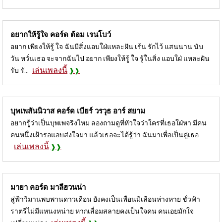
อยากให้รู้ใจ คอร์ด
ต้อม เรนโบว์
อยาก เพียงให้รู้ ใจ ฉันมีสิ่งแอบใฝ่แหละฝัน เร้น รักไว้ แสนนาน นับ
วัน หวั่นเธอ จะจากฉันไป อยาก เพียงให้รู้ ใจ รู้ในสิ่ง แอบใฝ่ แหละฝัน
เล่นเพลงนี้
รับ รั...
บุพเพสันนิวาส คอร์ด
เบียร์ วรวุธ อาร์ สยาม
อยากรู้ว่าเป็นบุพเพจริงไหม ลองถามดูที่หัวใจว่าใครที่เธอใฝ่หา มีคน
คนหนึ่งเฝ้ารอแอบส่งใจมา แล้วเธอจะได้รู้ว่า ฉันมาเพื่อเป็นคู่เธอ
เล่นเพลงนี้
มายา คอร์ด
มาลีฮวนน่า
สู่ฟ้าวิมานพบพานดาวเดือน ยังคงเป็นเพื่อนมิเลือนห่างหาย ชั่วฟ้า
ราตรีไม่มีแหนงหน่าย หากเสื่อมสลายคงเป็นใจคน คนเอยมักใจ