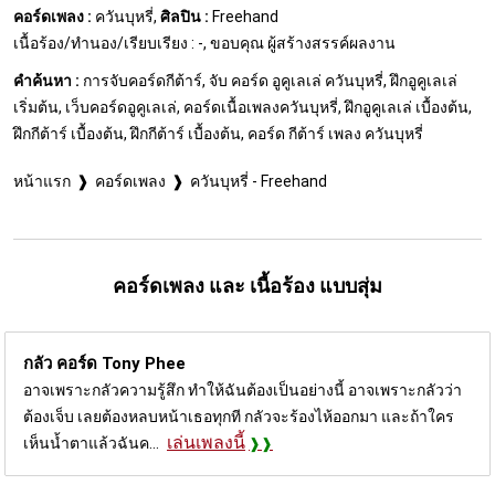
คอร์ดเพลง :
ควันบุหรี่,
ศิลปิน :
Freehand
เนื้อร้อง/ทำนอง/เรียบเรียง : -, ขอบคุณ ผู้สร้างสรรค์ผลงาน
คำค้นหา :
การจับคอร์ดกีต้าร์, จับ คอร์ด อูคูเลเล่ ควันบุหรี่, ฝึกอูคูเลเล่
เริ่มต้น, เว็บคอร์ดอูคูเลเล่, คอร์ดเนื้อเพลงควันบุหรี่, ฝึกอูคูเลเล่ เบื้องต้น,
ฝึกกีต้าร์ เบื้องต้น, ฝึกกีต้าร์ เบื้องต้น, คอร์ด กีต้าร์ เพลง ควันบุหรี่
หน้าแรก
คอร์ดเพลง
ควันบุหรี่ - Freehand
คอร์ดเพลง และ เนื้อร้อง แบบสุ่ม
กลัว คอร์ด
Tony Phee
อาจเพราะกลัวความรู้สึก ทำให้ฉันต้องเป็นอย่างนี้ อาจเพราะกลัวว่า
ต้องเจ็บ เลยต้องหลบหน้าเธอทุกที กลัวจะร้องไห้ออกมา และถ้าใคร
เล่นเพลงนี้
เห็นน้ำตาแล้วฉันค...