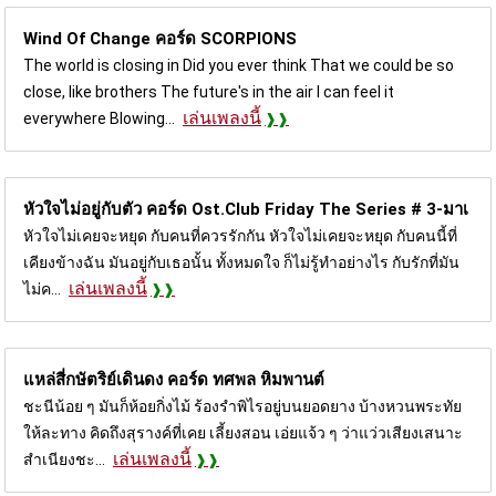
Wind Of Change คอร์ด
SCORPIONS
The world is closing in Did you ever think That we could be so
close, like brothers The future's in the air I can feel it
เล่นเพลงนี้
everywhere Blowing...
หัวใจไม่อยู่กับตัว คอร์ด
Ost.Club Friday The Series # 3-มาเ
หัวใจไม่เคยจะหยุด กับคนที่ควรรักกัน หัวใจไม่เคยจะหยุด กับคนนี้ที่
เคียงข้างฉัน มันอยู่กับเธอนั้น ทั้งหมดใจ ก็ไม่รู้ทำอย่างไร กับรักที่มัน
เล่นเพลงนี้
ไม่ค...
แหล่สี่กษัตริย์เดินดง คอร์ด
ทศพล หิมพานต์
ชะนีน้อย ๆ มันก็ห้อยกิ่งไม้ ร้องรำพิไรอยู่บนยอดยาง บ้างหวนพระทัย
ให้ละทาง คิดถึงสุรางค์ที่เคย เลี้ยงสอน เอ่ยแจ้ว ๆ ว่าแว่วเสียงเสนาะ
เล่นเพลงนี้
สำเนียงชะ...