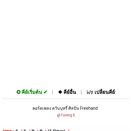
✪
คีย์เริ่มต้น
❖
คีย์อื่น
♭/♯
เปลี่ยนคีย์
คอร์ดเพลง ควันบุหรี่ ศิลปิน Freehand 
 @Tuning E