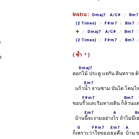
Instru :
Dmaj7 A/C#
Bm7
(2 Times)
F#m7
Bm7
✚
Dmaj7 A/C#
Bm7
(2 Times)
F#m7
Bm7
ย
( ซ้ำ
*
)
ง
Dmaj7
ดอ
กไม้ ประตู แจกัน ดินทราย ต
Em7
แก้ว
น้ำ จานชาม บันได โคมไฟท
F#m7
Bm7
ขอบ
รั้วและริมทางเดิน ก็
ล้วนแต
Em7
A
B
บ้าน
นี้จะงามอย่าง
ไร ถ้าไม่มี
G
F#m7
Em7
A
ก็เ
พราะว่
าใจของเ
ธอคือ
บ้าน 