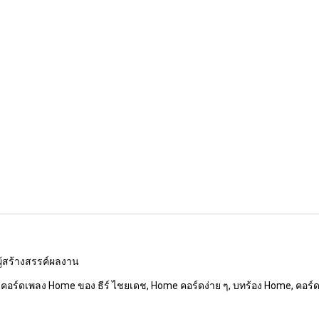
ณผู้สร้างสรรค์ผลงาน
e, คอร์ดเพลง Home ของ ธีร์ ไชยเดช, Home คอร์ดง่าย ๆ, บทร้อง Home, คอร์