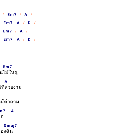
Em7
A
Em7 A
D
Em7
A
Em7 A
D
Bm7
้น
ไม้ใหญ่
A
ี่
สวยงาม
่มีคำถาม
m7
A
เธอ
Dmaj7
ขอ
งฉัน