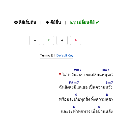
✪
คีย์เริ่มต้น
❖
คีย์อื่น
♭/♯
เปลี่ยนคีย์
R
A
Tuning E
Default Key
F#m7
Bm7
*
ไม่ว่า
วันเวลา จะเปลี่ยน
หมุนเ
F#m7
Bm7
ฉันยัง
คงมีแต่เธอ เป็นความ
หวั
G
D
พร้อมจะเ
ก็บทุกสิ่ง ทิ้งความ
สุข
C
A
และจะ
ทำทุกทาง เพื่อ
บ้านหลังน