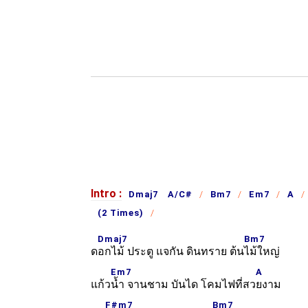
Intro :
Dmaj7 A/C#
Bm7
Em7
A
(2 Times)
Dmaj7
Bm7
ด
อกไม้ ประตู แจกัน ดินทราย ต้น
ไม้ใหญ่
Em7
A
แก้ว
น้ำ จานชาม บันได โคมไฟที่สว
ยงาม
F#m7
Bm7