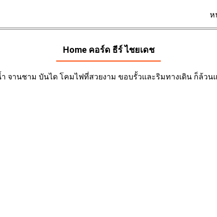
ห
Home คอร์ด
ธีร์ ไชยเดช
น้ำ จานชาม บันได โคมไฟที่สวยงาม ขอบรั้วและริมทางเดิน ก็ล้วนแต