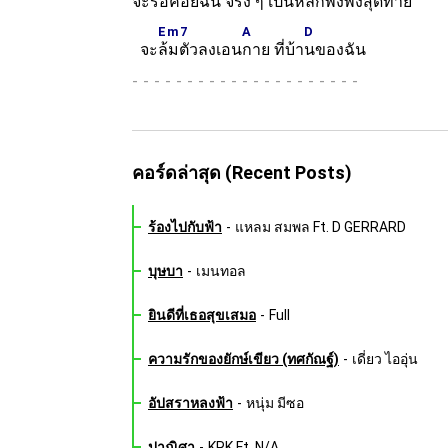
จ
ะรอคอยฉัน จริง ๆ เป็น
หลักพึ่งพิงสุดท้าย
Em7
A
D
จะ
ล้มตัวลงเอน
กาย ที่บ้า
นของฉัน
-
คอร์ดล่าสุด (Recent Posts)
ร้องไปกับฟ้า
-
แหลม สมพล Ft. D GERRARD
บุษบา
-
เมนทอล
ยินดีที่เธอสุขเสมอ
-
Full
ความรักของยักษ์เขียว (ทศกัณฐ์)
-
เดี่ยว ไออุ่น
อัปสราหลงฟ้า
-
หนุ่ม มีซอ
ปาณิศา
-
KRK Ft. N/A