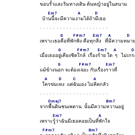
ขอ
บรั้วและริมทางเดิน ต้น
หญ้าอยู่ในสนาม
Em7
A
D
บ้า
นนี้จะมีความง
ามได้ถ้า
มีเธอ
-
G
F#m7
Em7
A
D
เพราะเธอ
คือที่พั
กพิง คือทุ
กสิ่ง ที่
มีความห
มา
G
F#m7
Em7
A
D
เมื่อเธออ
ยู่เคียงชิด
ใกล้ เรื่อง
ร้าย ใด
ๆ ไม่เก
ร
G
F#m7
Em7
แม้ข้างน
อก จะต้อง
เจอะ กับเรื่อง
ราวที่
A
D
C
A
ใ
ครข่มเ
หง แต่
ฉันเอง ไม่
คิดกลัว
-
Dmaj7
Bm7
จาก
พื้นดินชนเพดาน นั้นมีความ
หวานอยู่
Em7
A
เพราะ
รู้ว่าฉันมีเธอคอยเป็นที่
พักใจ
F#m7
Bm7