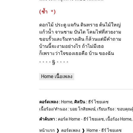
(ซ้ำ *)
ดอกไม้ ประตู แจกัน ดินทราย ต้นไม้ใหญ่
แก้วน้ำ จานชาม บันได โคมไฟที่สวยงาม
ขอบรั้วและริมทางเดิน ก็ล้วนแต่มีคำถาม
บ้านนี้จะงามอย่างไร ถ้าไม่มีเธอ
ก็เพราะว่าใจของเธอคือ บ้าน ของฉัน
§
Home เนื้อเพลง
คอร์ดเพลง :
Home,
ศิลปิน :
ธีร์ ไชยเดช
เนื้อร้อง/ทำนอง : บอย โกสิยพงษ์, เรียบเรียง : ขอบคุ
คำค้นหา :
คอร์ด Home - ธีร์ ไชยเดช, เนื้อร้อง Hom
หน้าแรก
คอร์ดเพลง
Home - ธีร์ ไชยเดช